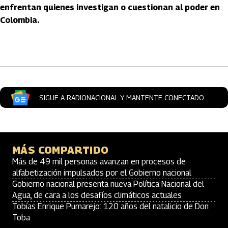
enfrentan quienes investigan o cuestionan al poder en
Colombia.
Artículos Player
SIGUE A RADIONACIONAL Y MANTENTE CONECTADO
MÁS COMPARTIDO
Más de 49 mil personas avanzan en procesos de
alfabetización impulsados por el Gobierno nacional
Gobierno nacional presenta nueva Política Nacional del
Agua, de cara a los desafíos climáticos actuales
Tobías Enrique Pumarejo: 120 años del natalicio de Don
Toba