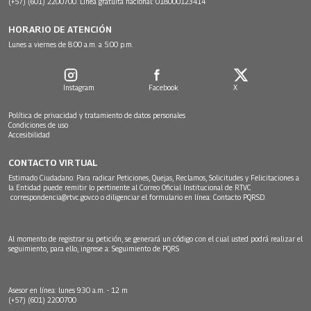
(+57) (601) 2200700. Línea gratuita nacional: 018000123414
HORARIO DE ATENCIÓN
Lunes a viernes de 8:00 a.m. a 5:00 p.m.
Instagram
Facebook
X
Política de privacidad y tratamiento de datos personales
Condiciones de uso
Accesibilidad
CONTACTO VIRTUAL
Estimado Ciudadano: Para radicar Peticiones, Quejas, Reclamos, Solicitudes y Felicitaciones a
la Entidad puede remitir lo pertinente al Correo Oficial Institucional de RTVC
correspondencia@rtvc.gov.co
o diligenciar el formulario en línea:
Contacto PQRSD.
Al momento de registrar su petición, se generará un código con el cual usted podrá realizar el
seguimiento, para ello, ingrese a:
Seguimiento de PQRS
Asesor en línea: lunes 9:30 a.m. - 12 m
(+57) (601) 2200700