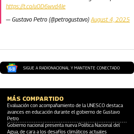
https://t.co/uOD6wvd4Ie
— Gustavo Petro (@petrogustavo)
August 4, 2025
Artículos Player
SIGUE A RADIONACIONAL Y MANTENTE CONECTADO
MÁS COMPARTIDO
Evaluación con acompañamiento de la UNESCO destaca
avances en educación durante el gobierno de Gustavo
Petro
Gobierno nacional presenta nueva Política Nacional del
Agua, de cara a los desafíos climáticos actuales