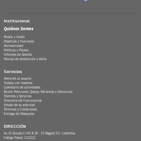
Institucional
Quiénes Somos
Misión y Visión
Objetivos y funciones
Normatividad
Políticas y Planes
Informes de Gestión
Manual de producción y estilo
Servicios
Atención al usuario
Trabaja con nosotros
Calendario de actividades
Buzón Peticiones, Quejas, Reclamos y Denuncias
Trámites y Servicios
Directorio de Funcionarios
Estado de su solicitud
Términos y Condiciones
Entrega de Obsequios
DIRECCIÓN
Av. El Dorado Cr.45 # 26 - 33 Bogotá D.C. Colombia.
Código Postal: 111321