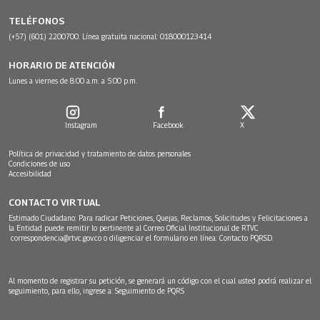
TELÉFONOS
(+57) (601) 2200700. Línea gratuita nacional: 018000123414
HORARIO DE ATENCIÓN
Lunes a viernes de 8:00 a.m. a 5:00 p.m.
Instagram
Facebook
X
Política de privacidad y tratamiento de datos personales
Condiciones de uso
Accesibilidad
CONTACTO VIRTUAL
Estimado Ciudadano: Para radicar Peticiones, Quejas, Reclamos, Solicitudes y Felicitaciones a
la Entidad puede remitir lo pertinente al Correo Oficial Institucional de RTVC
correspondencia@rtvc.gov.co
o diligenciar el formulario en línea:
Contacto PQRSD.
Al momento de registrar su petición, se generará un código con el cual usted podrá realizar el
seguimiento, para ello, ingrese a:
Seguimiento de PQRS