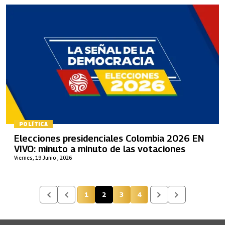
POLÍTICA
Elecciones presidenciales Colombia 2026 EN
VIVO: minuto a minuto de las votaciones
Viernes, 19 Junio , 2026
1
2
3
4
Página
Página actual
Página
Página