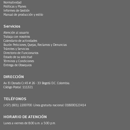
Normatividad
Políticas y Planes
Informes de Gestión
Manual de producción y estilo
Servicios
Atención al usuario
Trabaja con nosotros
Calendario de actividades
Buzón Peticiones, Quejas, Reclamos y Denuncias
Trámites y Servicios
Directorio de Funcionarios
Estado de su solicitud
Términos y Condiciones
Entrega de Obsequios
DIRECCIÓN
Av. El Dorado Cr.45 # 26 - 33 Bogotá D.C. Colombia.
Código Postal: 111321
TELÉFONOS
(+57) (601) 2200700. Línea gratuita nacional: 018000123414
HORARIO DE ATENCIÓN
Lunes a viernes de 8:00 a.m. a 5:00 p.m.