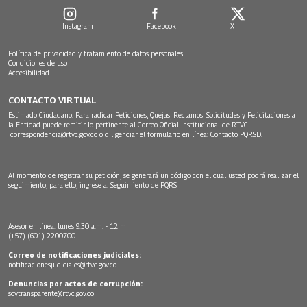
Instagram
Facebook
X
Política de privacidad y tratamiento de datos personales
Condiciones de uso
Accesibilidad
CONTACTO VIRTUAL
Estimado Ciudadano: Para radicar Peticiones, Quejas, Reclamos, Solicitudes y Felicitaciones a
la Entidad puede remitir lo pertinente al Correo Oficial Institucional de RTVC
correspondencia@rtvc.gov.co
o diligenciar el formulario en línea:
Contacto PQRSD.
Al momento de registrar su petición, se generará un código con el cual usted podrá realizar el
seguimiento, para ello, ingrese a:
Seguimiento de PQRS
Asesor en línea: lunes 9:30 a.m. - 12 m
(+57) (601) 2200700
Correo de notificaciones judiciales:
notificacionesjudiciales@rtvc.gov.co
Denuncias por actos de corrupción:
soytransparente@rtvc.gov.co