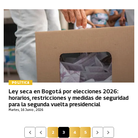
POLÍTICA
Ley seca en Bogotá por elecciones 2026:
horarios, restricciones y medidas de seguridad
para la segunda vuelta presidencial
Martes, 16 Junio , 2026
2
3
4
5
Página
Página actual
Página
Página