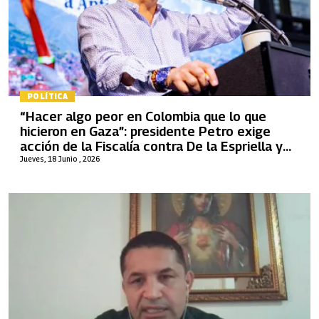
POLÍTICA
“Hacer algo peor en Colombia que lo que
hicieron en Gaza”: presidente Petro exige
acción de la Fiscalía contra De la Espriella y
advierte con acudir a la Corte Penal
Jueves, 18 Junio , 2026
Internacional si no hay investigaciones