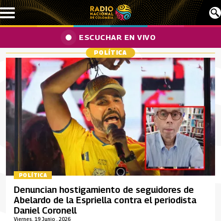
Pasar al contenido principal
ESCUCHAR EN VIVO
POLÍTICA
POLÍTICA
Denuncian hostigamiento de seguidores de
Abelardo de la Espriella contra el periodista
Daniel Coronell
Viernes, 19 Junio , 2026