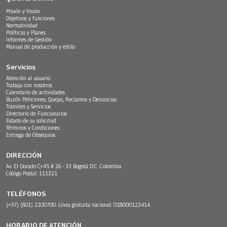
Misión y Visión
Objetivos y funciones
Normatividad
Políticas y Planes
Informes de Gestión
Manual de producción y estilo
Servicios
Atención al usuario
Trabaja con nosotros
Calendario de actividades
Buzón Peticiones, Quejas, Reclamos y Denuncias
Trámites y Servicios
Directorio de Funcionarios
Estado de su solicitud
Términos y Condiciones
Entrega de Obsequios
DIRECCIÓN
Av. El Dorado Cr.45 # 26 - 33 Bogotá D.C. Colombia.
Código Postal: 111321
TELÉFONOS
(+57) (601) 2200700. Línea gratuita nacional: 018000123414
HORARIO DE ATENCIÓN