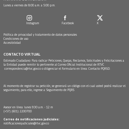
Lunes a viernes de 8:00 a.m. a 5:00 p.m.
Instagram
Facebook
X
Política de privacidad y tratamiento de datos personales
Condiciones de uso
Accesibilidad
CONTACTO VIRTUAL
Estimado Ciudadano: Para radicar Peticiones, Quejas, Reclamos, Solicitudes y Felicitaciones a
la Entidad puede remitir lo pertinente al Correo Oficial Institucional de RTVC
correspondencia@rtvc.gov.co
o diligenciar el formulario en línea:
Contacto PQRSD.
Al momento de registrar su petición, se generará un código con el cual usted podrá realizar el
seguimiento, para ello, ingrese a:
Seguimiento de PQRS
Asesor en línea: lunes 9:30 a.m. - 12 m
(+57) (601) 2200700
Correo de notificaciones judiciales:
notificacionesjudiciales@rtvc.gov.co