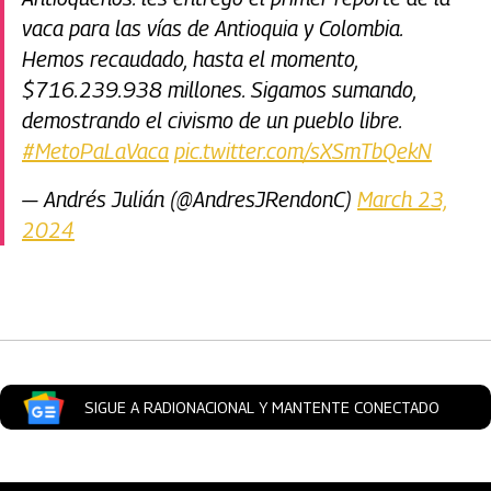
vaca para las vías de Antioquia y Colombia.
Hemos recaudado, hasta el momento,
$716.239.938 millones. Sigamos sumando,
demostrando el civismo de un pueblo libre.
#MetoPaLaVaca
pic.twitter.com/sXSmTbQekN
— Andrés Julián (@AndresJRendonC)
March 23,
2024
Artículos Player
SIGUE A RADIONACIONAL Y MANTENTE CONECTADO