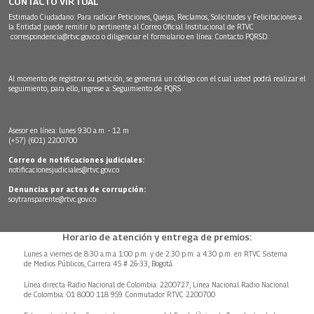
CONTACTO VIRTUAL
Estimado Ciudadano: Para radicar Peticiones, Quejas, Reclamos, Solicitudes y Felicitaciones a
la Entidad puede remitir lo pertinente al Correo Oficial Institucional de RTVC
correspondencia@rtvc.gov.co
o diligenciar el formulario en línea:
Contacto PQRSD.
Al momento de registrar su petición, se generará un código con el cual usted podrá realizar el
seguimiento, para ello, ingrese a:
Seguimiento de PQRS
Asesor en línea: lunes 9:30 a.m. - 12 m
(+57) (601) 2200700
Correo de notificaciones judiciales:
notificacionesjudiciales@rtvc.gov.co
Denuncias por actos de corrupción:
soytransparente@rtvc.gov.co
Horario de atención y entrega de premios:
Lunes a viernes de 8:30 a.m.a 1:00 p.m. y de 2:30 p.m. a 4:30 p.m. en RTVC Sistema
de Medios Públicos, Carrera 45 # 26-33, Bogotá.
Línea directa Radio Nacional de Colombia: 2200727, Línea Nacional Radio Nacional
de Colombia: 01 8000 118 959. Conmutador RTVC 2200700