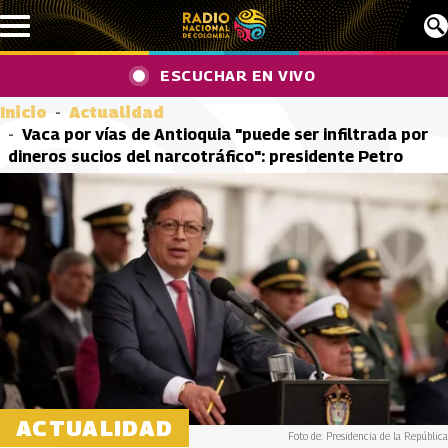
Pasar al contenido principal
ESCUCHAR EN VIVO
Inicio
Actualidad
Vaca por vías de Antioquia "puede ser infiltrada por
dineros sucios del narcotráfico": presidente Petro
ACTUALIDAD
Foto de: Presidencia de la República