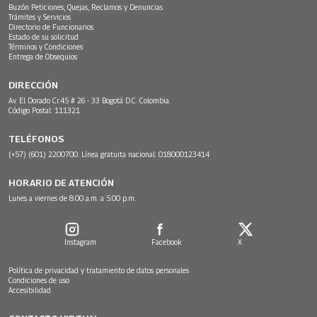
Buzón Peticiones, Quejas, Reclamos y Denuncias
Trámites y Servicios
Directorio de Funcionarios
Estado de su solicitud
Términos y Condiciones
Entrega de Obsequios
DIRECCIÓN
Av. El Dorado Cr.45 # 26 - 33 Bogotá D.C. Colombia.
Código Postal: 111321
TELÉFONOS
(+57) (601) 2200700. Línea gratuita nacional: 018000123414
HORARIO DE ATENCIÓN
Lunes a viernes de 8:00 a.m. a 5:00 p.m.
Instagram
Facebook
X
Política de privacidad y tratamiento de datos personales
Condiciones de uso
Accesibilidad