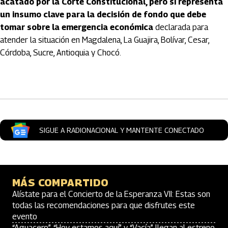
acatado por la Corte Constitucional, pero sí representa
un insumo clave para la decisión de fondo que debe
tomar sobre la emergencia económica
declarada para
atender la situación en Magdalena, La Guajira, Bolívar, Cesar,
Córdoba, Sucre, Antioquia y Chocó.
Artículos Player
SIGUE A RADIONACIONAL Y MANTENTE CONECTADO
MÁS COMPARTIDO
Alístate para el Concierto de la Esperanza VII: Estas son
todas las recomendaciones para que disfrutes este
evento
“Aguacero”, “Hoy estamos aquí” y “Vacía” llegan al estreno