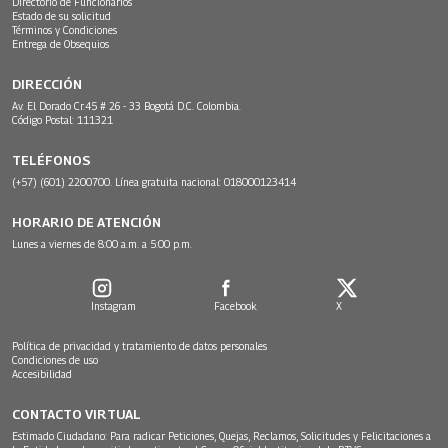
Directorio de Funcionarios
Estado de su solicitud
Términos y Condiciones
Entrega de Obsequios
DIRECCIÓN
Av. El Dorado Cr.45 # 26 - 33 Bogotá D.C. Colombia.
Código Postal: 111321
TELÉFONOS
(+57) (601) 2200700. Línea gratuita nacional: 018000123414
HORARIO DE ATENCIÓN
Lunes a viernes de 8:00 a.m. a 5:00 p.m.
Instagram
Facebook
X
Política de privacidad y tratamiento de datos personales
Condiciones de uso
Accesibilidad
CONTACTO VIRTUAL
Estimado Ciudadano: Para radicar Peticiones, Quejas, Reclamos, Solicitudes y Felicitaciones a