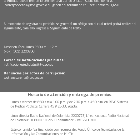
la Entidad puede remitir lo pertinente al Correo Oficial Institucional de RTVC
correspondencia@rtvc.gov.co
o diligenciar el formulario en línea:
Contacto PQRSD.
Al momento de registrar su petición, se generará un código con el cual usted podrá realizar el
seguimiento, para ello, ingrese a:
Seguimiento de PQRS
Asesor en línea: lunes 9:30 a.m. - 12 m
(+57) (601) 2200700
Correo de notificaciones judiciales:
notificacionesjudiciales@rtvc.gov.co
Denuncias por actos de corrupción:
soytransparente@rtvc.gov.co
Horario de atención y entrega de premios:
Lunes a viernes de 8:30 a.m.a 1:00 p.m. y de 2:30 p.m. a 4:30 p.m. en RTVC Sistema
de Medios Públicos, Carrera 45 # 26-33, Bogotá.
Línea directa Radio Nacional de Colombia: 2200727, Línea Nacional Radio Nacional
de Colombia: 01 8000 118 959. Conmutador RTVC 2200700
Este contenido fue financiado con recursos del Fondo Único de Tecnologías de la
Información y las Comunicaciones de MinTic.