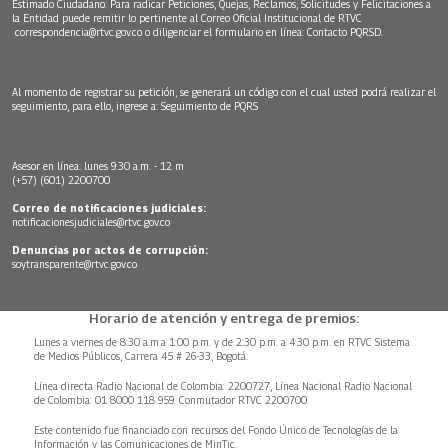
Estimado Ciudadano: Para radicar Peticiones, Quejas, Reclamos, Solicitudes y Felicitaciones a
la Entidad puede remitir lo pertinente al Correo Oficial Institucional de RTVC
correspondencia@rtvc.gov.co
o diligenciar el formulario en línea:
Contacto PQRSD.
Al momento de registrar su petición, se generará un código con el cual usted podrá realizar el
seguimiento, para ello, ingrese a:
Seguimiento de PQRS
Asesor en línea: lunes 9:30 a.m. - 12 m
(+57) (601) 2200700
Correo de notificaciones judiciales:
notificacionesjudiciales@rtvc.gov.co
Denuncias por actos de corrupción:
soytransparente@rtvc.gov.co
Horario de atención y entrega de premios:
Lunes a viernes de 8:30 a.m.a 1:00 p.m. y de 2:30 p.m. a 4:30 p.m. en RTVC Sistema
de Medios Públicos, Carrera 45 # 26-33, Bogotá.
Línea directa Radio Nacional de Colombia: 2200727, Línea Nacional Radio Nacional
de Colombia: 01 8000 118 959. Conmutador RTVC 2200700
Este contenido fue financiado con recursos del Fondo Único de Tecnologías de la
Información y las Comunicaciones de MinTic.