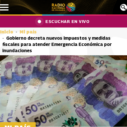
Pasar al contenido principal
ESCUCHAR EN VIVO
Inicio
Mi país
Gobierno decreta nuevos impuestos y medidas
fiscales para atender Emergencia Económica por
inundaciones