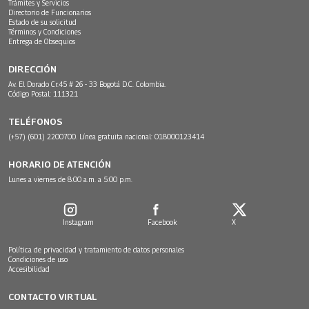
Trámites y Servicios
Directorio de Funcionarios
Estado de su solicitud
Términos y Condiciones
Entrega de Obsequios
DIRECCIÓN
Av. El Dorado Cr.45 # 26 - 33 Bogotá D.C. Colombia.
Código Postal: 111321
TELÉFONOS
(+57) (601) 2200700. Línea gratuita nacional: 018000123414
HORARIO DE ATENCIÓN
Lunes a viernes de 8:00 a.m. a 5:00 p.m.
Instagram
Facebook
X
Política de privacidad y tratamiento de datos personales
Condiciones de uso
Accesibilidad
CONTACTO VIRTUAL