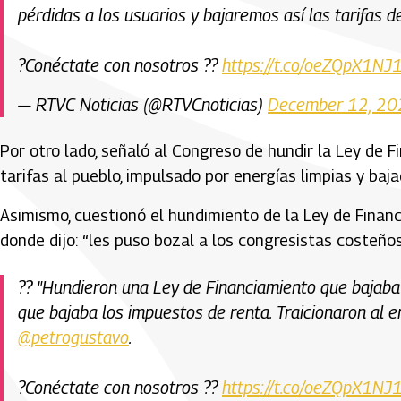
pérdidas a los usuarios y bajaremos así las tarifas d
?Conéctate con nosotros ??
https://t.co/oeZQpX1NJ
— RTVC Noticias (@RTVCnoticias)
December 12, 2
Por otro lado, señaló al Congreso de hundir la Ley de F
tarifas al pueblo, impulsado por energías limpias y baj
Asimismo, cuestionó el hundimiento de la Ley de Financ
donde dijo: “les puso bozal a los congresistas costeños
??️ "Hundieron una Ley de Financiamiento que bajaba l
que bajaba los impuestos de renta. Traicionaron al 
@petrogustavo
.
?Conéctate con nosotros ??
https://t.co/oeZQpX1NJ