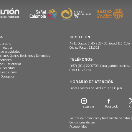
os
DIRECCIÓN
l usuario
Av. El Dorado Cr.45 # 26 - 33 Bogotá D.C. Colom
n nosotros
Código Postal: 111321
 de actividades
ciones, Quejas, Reclamos y Denuncias
TELÉFONOS
Servicios
 de Funcionarios
(+57) (601) 2200700. Línea gratuita nacional:
su solicitud
018000123414
 Condiciones
 Obsequios
HORARIO DE ATENCIÓN
Lunes a viernes de 8:00 a.m. a 5:00 p.m.
Instagram
Facebook
X
Política de privacidad y tratamiento de datos 
Condiciones de uso
Accesibilidad