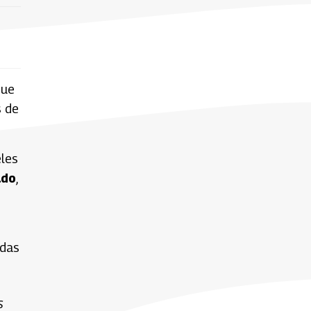
que
s de
les
ado
,
idas
s