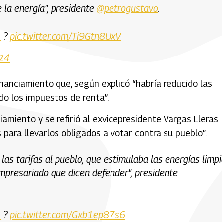
e la energía", presidente
@petrogustavo
.
1
?
pic.twitter.com/Ti9Gtn8UxV
024
inanciamiento que, según explicó “habría reducido las
ado los impuestos de renta”.
iamiento y se refirió al exvicepresidente Vargas Lleras
 para llevarlos obligados a votar contra su pueblo”.
as tarifas al pueblo, que estimulaba las energías limpi
empresariado que dicen defender", presidente
1
?
pic.twitter.com/Gxb1ep87s6