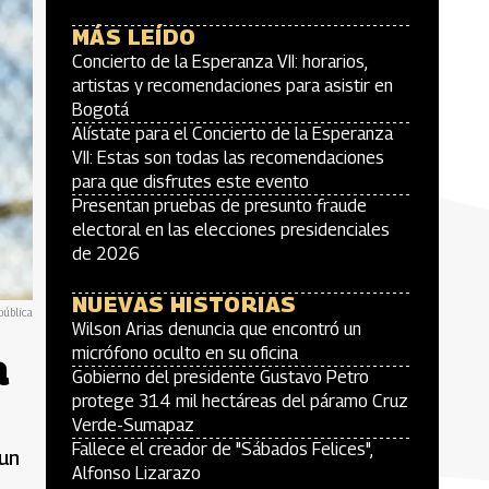
MÁS LEÍDO
Concierto de la Esperanza VII: horarios,
artistas y recomendaciones para asistir en
Bogotá
Alístate para el Concierto de la Esperanza
VII: Estas son todas las recomendaciones
para que disfrutes este evento
Presentan pruebas de presunto fraude
electoral en las elecciones presidenciales
de 2026
NUEVAS HISTORIAS
pública
Wilson Arias denuncia que encontró un
a
micrófono oculto en su oficina
Gobierno del presidente Gustavo Petro
protege 314 mil hectáreas del páramo Cruz
Verde-Sumapaz
Fallece el creador de "Sábados Felices",
 un
Alfonso Lizarazo