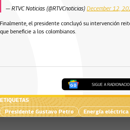
— RTVC Noticias (@RTVCnoticias)
December 12, 2
Finalmente, el presidente concluyó su intervención re
que beneficie a los colombianos.
Artículos Player
SIGUE A RADIONACI
ETIQUETAS
Presidente Gustavo Petro
Energía eléctrica