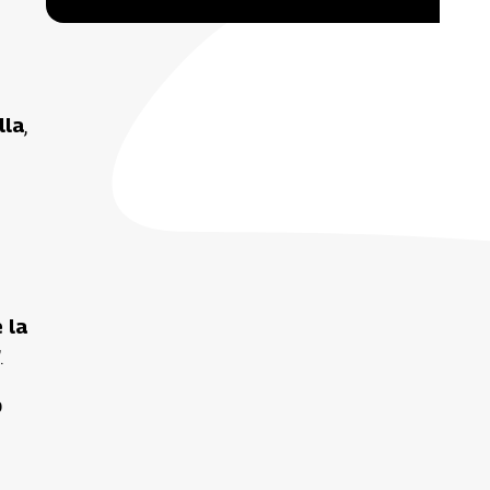
lla
,
 la
.
o