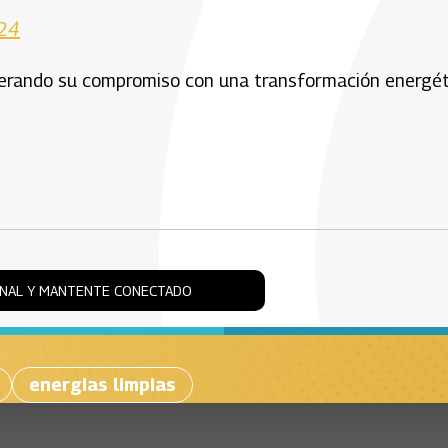
024
iterando su compromiso con una transformación energét
ONAL Y MANTENTE CONECTADO
energias limpias