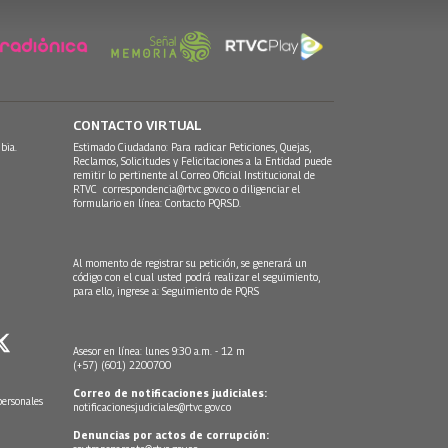
CONTACTO VIRTUAL
bia.
Estimado Ciudadano: Para radicar Peticiones, Quejas,
Reclamos, Solicitudes y Felicitaciones a la Entidad puede
remitir lo pertinente al Correo Oficial Institucional de
RTVC
correspondencia@rtvc.gov.co
o diligenciar el
formulario en línea:
Contacto PQRSD.
Al momento de registrar su petición, se generará un
código con el cual usted podrá realizar el seguimiento,
para ello, ingrese a:
Seguimiento de PQRS
Asesor en línea: lunes 9:30 a.m. - 12 m
(+57) (601) 2200700
Correo de notificaciones judiciales:
personales
notificacionesjudiciales@rtvc.gov.co
Denuncias por actos de corrupción: