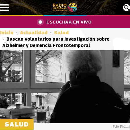
Pasar al contenido principal
ESCUCHAR EN VIVO
Inicio
Actualidad
Salud
Buscan voluntarios para investigación sobre
Alzheimer y Demencia Frontotemporal
SALUD
Foto: Pixabay