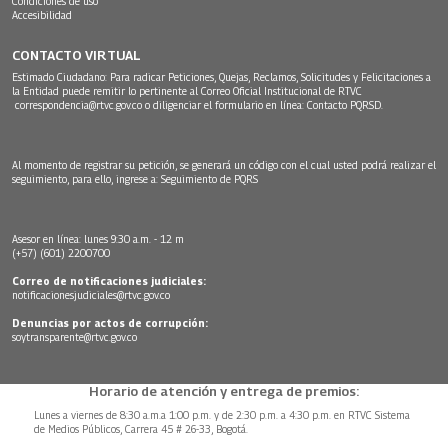
Condiciones de uso
Accesibilidad
CONTACTO VIRTUAL
Estimado Ciudadano: Para radicar Peticiones, Quejas, Reclamos, Solicitudes y Felicitaciones a
la Entidad puede remitir lo pertinente al Correo Oficial Institucional de RTVC
correspondencia@rtvc.gov.co
o diligenciar el formulario en línea:
Contacto PQRSD.
Al momento de registrar su petición, se generará un código con el cual usted podrá realizar el
seguimiento, para ello, ingrese a:
Seguimiento de PQRS
Asesor en línea: lunes 9:30 a.m. - 12 m
(+57) (601) 2200700
Correo de notificaciones judiciales:
notificacionesjudiciales@rtvc.gov.co
Denuncias por actos de corrupción:
soytransparente@rtvc.gov.co
Horario de atención y entrega de premios:
Lunes a viernes de 8:30 a.m.a 1:00 p.m. y de 2:30 p.m. a 4:30 p.m. en RTVC Sistema
de Medios Públicos, Carrera 45 # 26-33, Bogotá.