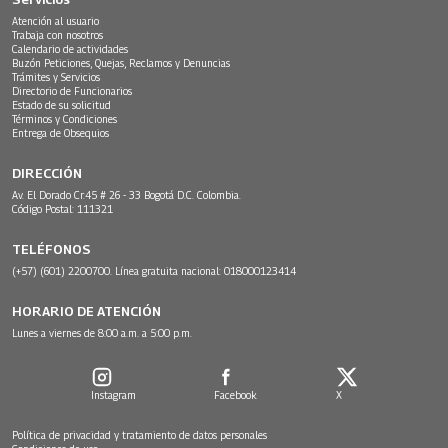
Atención al usuario
Trabaja con nosotros
Calendario de actividades
Buzón Peticiones, Quejas, Reclamos y Denuncias
Trámites y Servicios
Directorio de Funcionarios
Estado de su solicitud
Términos y Condiciones
Entrega de Obsequios
DIRECCIÓN
Av. El Dorado Cr.45 # 26 - 33 Bogotá D.C. Colombia.
Código Postal: 111321
TELÉFONOS
(+57) (601) 2200700. Línea gratuita nacional: 018000123414
HORARIO DE ATENCIÓN
Lunes a viernes de 8:00 a.m. a 5:00 p.m.
Instagram
Facebook
X
Política de privacidad y tratamiento de datos personales