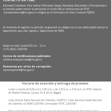
Estimado Ciudadano: Para radicar Peticiones, Quejas, Reclamos, Solicitudes y Felicitaciones a
la Entidad puede remitir lo pertinente al Correo Oficial Institucional de RTVC
correspondencia@rtvc.gov.co
o diligenciar el formulario en línea:
Contacto PQRSD.
Al momento de registrar su petición, se generará un código con el cual usted podrá realizar el
seguimiento, para ello, ingrese a:
Seguimiento de PQRS
Asesor en línea: lunes 9:30 a.m. - 12 m
(+57) (601) 2200700
Correo de notificaciones judiciales:
notificacionesjudiciales@rtvc.gov.co
Denuncias por actos de corrupción:
soytransparente@rtvc.gov.co
Horario de atención y entrega de premios:
Lunes a viernes de 8:30 a.m.a 1:00 p.m. y de 2:30 p.m. a 4:30 p.m. en RTVC Sistema
de Medios Públicos, Carrera 45 # 26-33, Bogotá.
Línea directa Radio Nacional de Colombia: 2200727, Línea Nacional Radio Nacional
de Colombia: 01 8000 118 959. Conmutador RTVC 2200700
Este contenido fue financiado con recursos del Fondo Único de Tecnologías de la