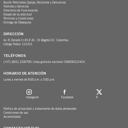
Buzón Peticiones, Quejas, Reclamos y Denuncias
Trámites y Servicios
Directorio de Funcionarios
Estado de su solicitud
Términos y Condiciones
Entrega de Obsequios
DIRECCIÓN
Av. El Dorado Cr.45 # 26 - 33 Bogotá D.C. Colombia.
Código Postal: 111321
TELÉFONOS
(+57) (601) 2200700. Línea gratuita nacional: 018000123414
HORARIO DE ATENCIÓN
Lunes a viernes de 8:00 a.m. a 5:00 p.m.
Instagram
Facebook
X
Política de privacidad y tratamiento de datos personales
Condiciones de uso
Accesibilidad
CONTACTO VIRTUAL