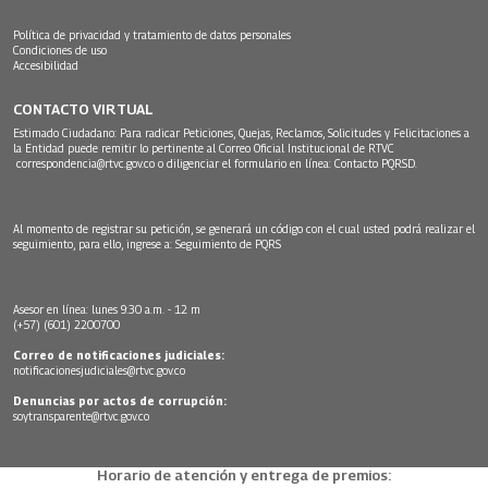
Política de privacidad y tratamiento de datos personales
Condiciones de uso
Accesibilidad
CONTACTO VIRTUAL
Estimado Ciudadano: Para radicar Peticiones, Quejas, Reclamos, Solicitudes y Felicitaciones a
la Entidad puede remitir lo pertinente al Correo Oficial Institucional de RTVC
correspondencia@rtvc.gov.co
o diligenciar el formulario en línea:
Contacto PQRSD.
Al momento de registrar su petición, se generará un código con el cual usted podrá realizar el
seguimiento, para ello, ingrese a:
Seguimiento de PQRS
Asesor en línea: lunes 9:30 a.m. - 12 m
(+57) (601) 2200700
Correo de notificaciones judiciales:
notificacionesjudiciales@rtvc.gov.co
Denuncias por actos de corrupción:
soytransparente@rtvc.gov.co
Horario de atención y entrega de premios: