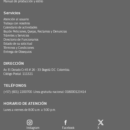
Manual de producción y estilo
Servicios
Atención al usuario
Trabaja con nosotros
Calendario de actividades
Buzón Peticiones, Quejas, Reclamos y Denuncias
Trámites y Servicios
Directorio de Funcionarios
Estado de su solicitud
Términos y Condiciones
Entrega de Obsequios
DIRECCIÓN
Av. El Dorado Cr.45 # 26 - 33 Bogotá D.C. Colombia.
Código Postal: 111321
TELÉFONOS
(+57) (601) 2200700. Línea gratuita nacional: 018000123414
HORARIO DE ATENCIÓN
Lunes a viernes de 8:00 a.m. a 5:00 p.m.
Instagram
Facebook
X