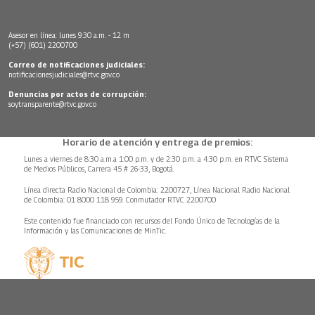
Asesor en línea: lunes 9:30 a.m. - 12 m
(+57) (601) 2200700
Correo de notificaciones judiciales:
notificacionesjudiciales@rtvc.gov.co
Denuncias por actos de corrupción:
soytransparente@rtvc.gov.co
Horario de atención y entrega de premios:
Lunes a viernes de 8:30 a.m.a 1:00 p.m. y de 2:30 p.m. a 4:30 p.m. en RTVC Sistema
de Medios Públicos, Carrera 45 # 26-33, Bogotá.
Línea directa Radio Nacional de Colombia: 2200727, Línea Nacional Radio Nacional
de Colombia: 01 8000 118 959. Conmutador RTVC 2200700
Este contenido fue financiado con recursos del Fondo Único de Tecnologías de la
Información y las Comunicaciones de MinTic.