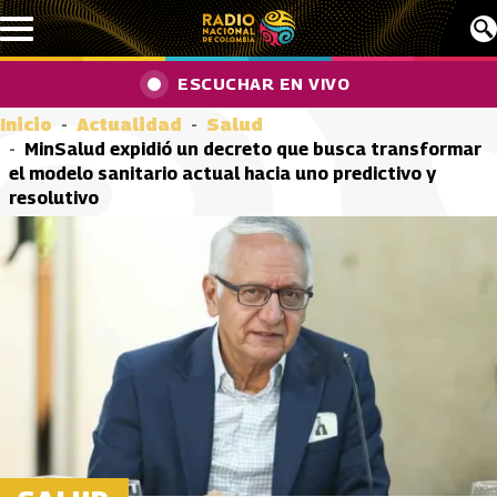
Pasar al contenido principal
ESCUCHAR EN VIVO
Inicio
Actualidad
Salud
MinSalud expidió un decreto que busca transformar
el modelo sanitario actual hacia uno predictivo y
resolutivo