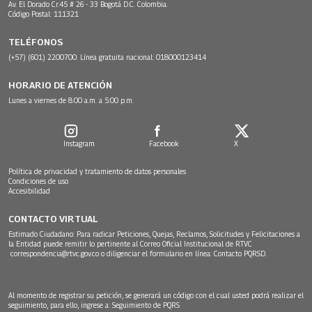
Av. El Dorado Cr.45 # 26 - 33 Bogotá D.C. Colombia.
Código Postal: 111321
TELÉFONOS
(+57) (601) 2200700. Línea gratuita nacional: 018000123414
HORARIO DE ATENCIÓN
Lunes a viernes de 8:00 a.m. a 5:00 p.m.
Instagram
Facebook
X
Política de privacidad y tratamiento de datos personales
Condiciones de uso
Accesibilidad
CONTACTO VIRTUAL
Estimado Ciudadano: Para radicar Peticiones, Quejas, Reclamos, Solicitudes y Felicitaciones a
la Entidad puede remitir lo pertinente al Correo Oficial Institucional de RTVC
correspondencia@rtvc.gov.co
o diligenciar el formulario en línea:
Contacto PQRSD.
Al momento de registrar su petición, se generará un código con el cual usted podrá realizar el
seguimiento, para ello, ingrese a:
Seguimiento de PQRS