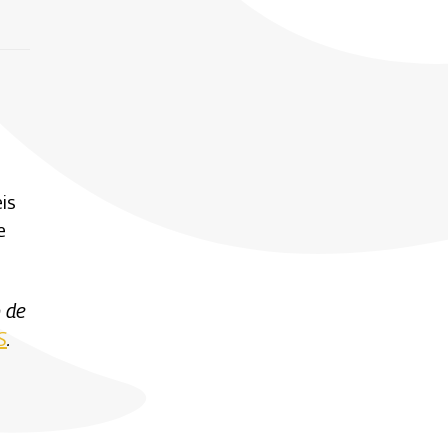
is
e
o de
S
.