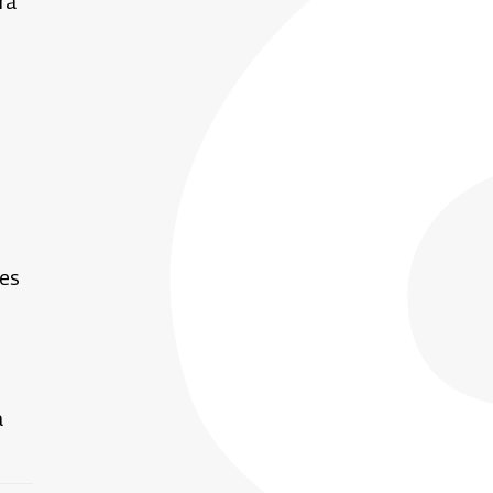
ra
 es
a