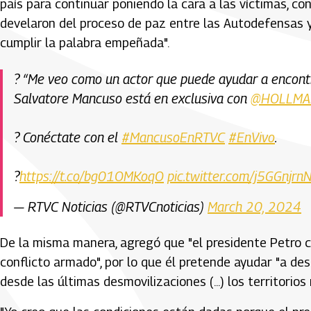
país para continuar poniendo la cara a las víctimas, co
develaron del proceso de paz entre las Autodefensas y
cumplir la palabra empeñada".
? “Me veo como un actor que puede ayudar a encontra
Salvatore Mancuso está en exclusiva con
@HOLLMA
? Conéctate con el
#MancusoEnRTVC
#EnVivo
.
?️
https://t.co/bg01OMKoqO
pic.twitter.com/j5GGnjrn
— RTVC Noticias (@RTVCnoticias)
March 20, 2024
De la misma manera, agregó que "el presidente Petro c
conflicto armado", por lo que él pretende ayudar "a de
desde las últimas desmovilizaciones (...) los territori