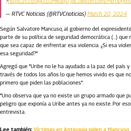
?️
https://t.co/bg01OMKoqO
pic.twitter.com/MbTxXfq
— RTVC Noticias (@RTVCnoticias)
March 20, 2024
Según Salvatore Mancuso, al gobierno del expresidente 
parte de su política de seguridad democrática (...) que
que sea capaz de enfrentar esa violencia. ¿Si esa viole
esa seguridad?"
Agregó que "Uribe no le ha ayudado a la paz del país 
través de todos los años lo que hemos vivido es que no 
primero que piden las poblaciones".
"Uno observa que ya no existe un grupo armado que pu
peligro que exponía a Uribe antes ya no existe. Por eso
entrevista.
Lee también:
Víctimas en Antioquia piden a Mancuso