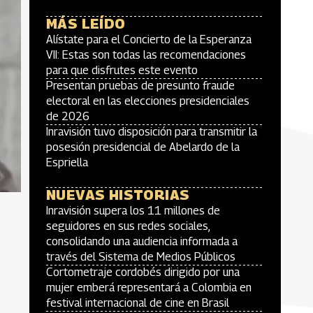
MÁS LEÍDO
Alístate para el Concierto de la Esperanza
VII: Estas son todas las recomendaciones
para que disfrutes este evento
Presentan pruebas de presunto fraude
electoral en las elecciones presidenciales
de 2026
Inravisión tuvo disposición para transmitir la
posesión presidencial de Abelardo de la
Espriella
NUEVAS HISTORIAS
Inravisión supera los 11 millones de
seguidores en sus redes sociales,
consolidando una audiencia informada a
través del Sistema de Medios Públicos
Cortometraje cordobés dirigido por una
mujer emberá representará a Colombia en
festival internacional de cine en Brasil