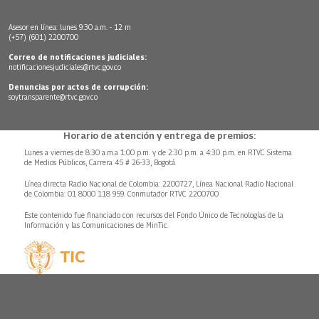
Asesor en línea: lunes 9:30 a.m. - 12 m
(+57) (601) 2200700
Correo de notificaciones judiciales:
notificacionesjudiciales@rtvc.gov.co
Denuncias por actos de corrupción:
soytransparente@rtvc.gov.co
Horario de atención y entrega de premios:
Lunes a viernes de 8:30 a.m.a 1:00 p.m. y de 2:30 p.m. a 4:30 p.m. en RTVC Sistema
de Medios Públicos, Carrera 45 # 26-33, Bogotá.
Línea directa Radio Nacional de Colombia: 2200727, Línea Nacional Radio Nacional
de Colombia: 01 8000 118 959. Conmutador RTVC 2200700
Este contenido fue financiado con recursos del Fondo Único de Tecnologías de la
Información y las Comunicaciones de MinTic.