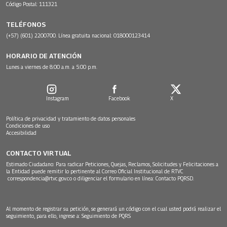
Código Postal: 111321
TELÉFONOS
(+57) (601) 2200700. Línea gratuita nacional: 018000123414
HORARIO DE ATENCIÓN
Lunes a viernes de 8:00 a.m. a 5:00 p.m.
Instagram
Facebook
X
Política de privacidad y tratamiento de datos personales
Condiciones de uso
Accesibilidad
CONTACTO VIRTUAL
Estimado Ciudadano: Para radicar Peticiones, Quejas, Reclamos, Solicitudes y Felicitaciones a
la Entidad puede remitir lo pertinente al Correo Oficial Institucional de RTVC
correspondencia@rtvc.gov.co
o diligenciar el formulario en línea:
Contacto PQRSD.
Al momento de registrar su petición, se generará un código con el cual usted podrá realizar el
seguimiento, para ello, ingrese a:
Seguimiento de PQRS