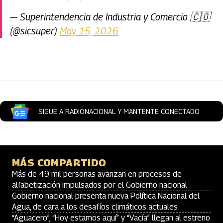
— Superintendencia de Industria y Comercio 🇨🇴
(@sicsuper)
May 15, 2026
Artículos Player
SIGUE A RADIONACIONAL Y MANTENTE CONECTADO
MÁS COMPARTIDO
Más de 49 mil personas avanzan en procesos de
alfabetización impulsados por el Gobierno nacional
Gobierno nacional presenta nueva Política Nacional del
Agua, de cara a los desafíos climáticos actuales
“Aguacero”, “Hoy estamos aquí” y “Vacía” llegan al estreno