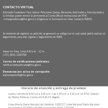
CONTACTO VIRTUAL
Estimado Ciudadano: Para radicar Peticiones, Quejas, Reclamos, Solicitudes y Felicitaciones a
la Entidad puede remitir lo pertinente al Correo Oficial Institucional de RTVC
correspondencia@rtvc.gov.co
o diligenciar el formulario en línea:
Contacto PQRSD.
Al momento de registrar su petición, se generará un código con el cual usted podrá realizar el
seguimiento, para ello, ingrese a:
Seguimiento de PQRS
Asesor en línea: lunes 9:30 a.m. - 12 m
(+57) (601) 2200700
Correo de notificaciones judiciales:
notificacionesjudiciales@rtvc.gov.co
Denuncias por actos de corrupción:
soytransparente@rtvc.gov.co
Horario de atención y entrega de premios:
Lunes a viernes de 8:30 a.m.a 1:00 p.m. y de 2:30 p.m. a 4:30 p.m. en RTVC Sistema
de Medios Públicos, Carrera 45 # 26-33, Bogotá.
Línea directa Radio Nacional de Colombia: 2200727, Línea Nacional Radio Nacional
de Colombia: 01 8000 118 959. Conmutador RTVC 2200700