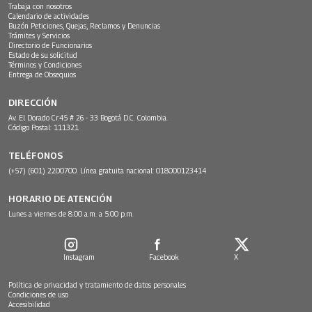
Trabaja con nosotros
Calendario de actividades
Buzón Peticiones, Quejas, Reclamos y Denuncias
Trámites y Servicios
Directorio de Funcionarios
Estado de su solicitud
Términos y Condiciones
Entrega de Obsequios
DIRECCIÓN
Av. El Dorado Cr.45 # 26 - 33 Bogotá D.C. Colombia.
Código Postal: 111321
TELÉFONOS
(+57) (601) 2200700. Línea gratuita nacional: 018000123414
HORARIO DE ATENCIÓN
Lunes a viernes de 8:00 a.m. a 5:00 p.m.
Instagram
Facebook
X
Política de privacidad y tratamiento de datos personales
Condiciones de uso
Accesibilidad