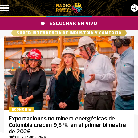
Pasar al contenido principal
ESCUCHAR EN VIVO
SUPER INTENDENCIA DE INDUSTRIA Y COMERCIO
ECONOMÍA
Exportaciones no minero energéticas de
Colombia crecen 9,5 % en el primer bimestre
de 2026
Miércoles, 15 Abril , 2026