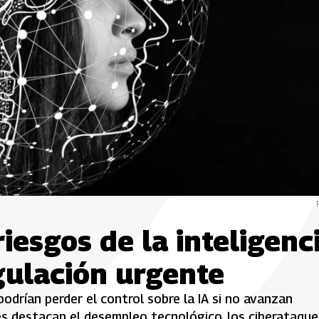
riesgos de la inteligenc
egulación urgente
podrían perder el control sobre la IA si no avanzan
es destacan el desempleo tecnológico, los ciberataque