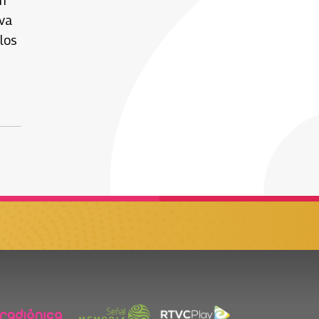
en
iva
los