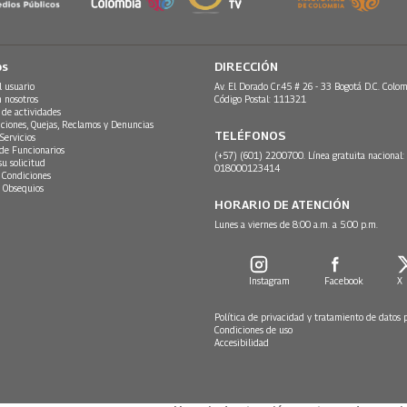
os
DIRECCIÓN
l usuario
Av. El Dorado Cr.45 # 26 - 33 Bogotá D.C. Colom
n nosotros
Código Postal: 111321
 de actividades
ciones, Quejas, Reclamos y Denuncias
TELÉFONOS
Servicios
 de Funcionarios
(+57) (601) 2200700. Línea gratuita nacional:
su solicitud
018000123414
 Condiciones
 Obsequios
HORARIO DE ATENCIÓN
Lunes a viernes de 8:00 a.m. a 5:00 p.m.
Instagram
Facebook
X
Política de privacidad y tratamiento de datos 
Condiciones de uso
Accesibilidad