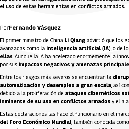
el uso de estas herramientas en conflictos armados.
Por
Fernando Vásquez
El primer ministro de China
Li Qiang
advirtió que los g
avanzadas como la
inteligencia artificial (IA)
, o de l
ellas
. Aunque la IA ha acelerado enormemente la innova
por sus
impactos negativos y amenazas principal
Entre los riesgos más severos se encuentran la
disrup
automatización y desempleo a gran escala
, así c
debido a la proliferación de
ataques cibernéticos so
inminente de su uso en conflictos armados
y el al
Estas declaraciones las hace el funcionario en el marc
del Foro Económico Mundial
, también conocida como