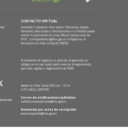
CONTACTO VIRTUAL
bia.
Estimado Ciudadano: Para radicar Peticiones, Quejas,
Reclamos, Solicitudes y Felicitaciones a la Entidad puede
remitir lo pertinente al Correo Oficial Institucional de
RTVC
correspondencia@rtvc.gov.co
o diligenciar el
formulario en línea:
Contacto PQRSD.
Al momento de registrar su petición, se generará un
código con el cual usted podrá realizar el seguimiento,
para ello, ingrese a:
Seguimiento de PQRS
Asesor en línea: lunes 9:30 a.m. - 12 m
(+57) (601) 2200700
Correo de notificaciones judiciales:
personales
notificacionesjudiciales@rtvc.gov.co
Denuncias por actos de corrupción:
soytransparente@rtvc.gov.co