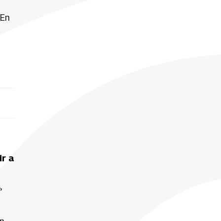
 En
r a
l
,