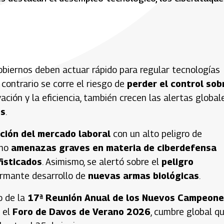
obiernos deben actuar rápido para regular tecnologías
o contrario se corre el riesgo de
perder el control sob
ción y la eficiencia, también crecen las alertas global
es
.
ción del mercado laboral
con un alto peligro de
omo
amenazas graves en materia de ciberdefensa
fisticados
. Asimismo, se alertó sobre el
peligro
armante desarrollo de
nuevas armas biológicas
.
o de la
17ª Reunión Anual de los Nuevos Campeon
 el
Foro de Davos de Verano 2026
, cumbre global q