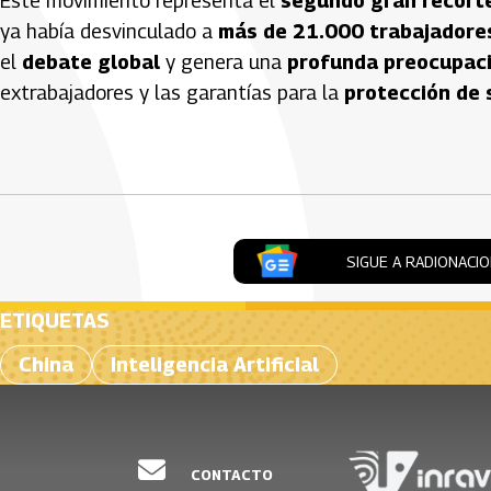
Este movimiento representa el
segundo gran recort
ya había desvinculado a
más de 21.000 trabajadore
el
debate global
y genera una
profunda preocupaci
extrabajadores y las garantías para la
protección de 
Artículos Player
SIGUE A RADIONACI
ETIQUETAS
China
Inteligencia Artificial
CONTACTO