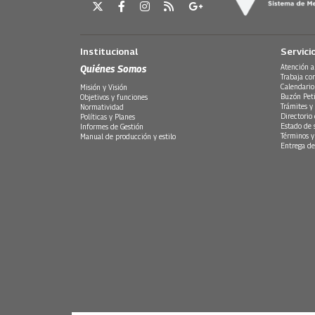
Institucional
Servici
Quiénes Somos
Atención a
Trabaja co
Calendario
Misión y Visión
Buzón Peti
Objetivos y funciones
Trámites y 
Normatividad
Directorio
Políticas y Planes
Estado de 
Informes de Gestión
Términos y
Manual de producción y estilo
Entrega de