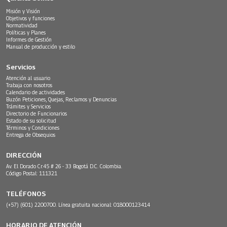
Misión y Visión
Objetivos y funciones
Normatividad
Políticas y Planes
Informes de Gestión
Manual de producción y estilo
Servicios
Atención al usuario
Trabaja con nosotros
Calendario de actividades
Buzón Peticiones, Quejas, Reclamos y Denuncias
Trámites y Servicios
Directorio de Funcionarios
Estado de su solicitud
Términos y Condiciones
Entrega de Obsequios
DIRECCIÓN
Av. El Dorado Cr.45 # 26 - 33 Bogotá D.C. Colombia.
Código Postal: 111321
TELÉFONOS
(+57) (601) 2200700. Línea gratuita nacional: 018000123414
HORARIO DE ATENCIÓN