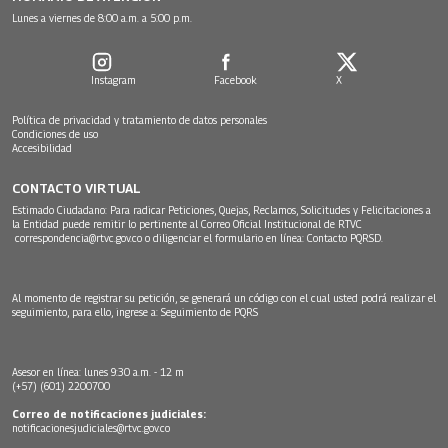
Lunes a viernes de 8:00 a.m. a 5:00 p.m.
Instagram
Facebook
X
Política de privacidad y tratamiento de datos personales
Condiciones de uso
Accesibilidad
CONTACTO VIRTUAL
Estimado Ciudadano: Para radicar Peticiones, Quejas, Reclamos, Solicitudes y Felicitaciones a
la Entidad puede remitir lo pertinente al Correo Oficial Institucional de RTVC
correspondencia@rtvc.gov.co
o diligenciar el formulario en línea:
Contacto PQRSD.
Al momento de registrar su petición, se generará un código con el cual usted podrá realizar el
seguimiento, para ello, ingrese a:
Seguimiento de PQRS
Asesor en línea: lunes 9:30 a.m. - 12 m
(+57) (601) 2200700
Correo de notificaciones judiciales:
notificacionesjudiciales@rtvc.gov.co