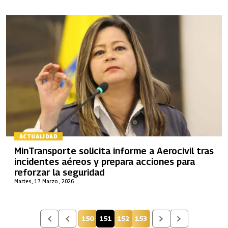
ACTUALIDAD
MinTransporte solicita informe a Aerocivil tras
incidentes aéreos y prepara acciones para
reforzar la seguridad
Martes, 17 Marzo , 2026
150
151
152
153
Página
Página actual
Página
Página