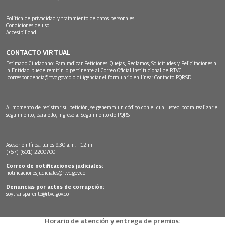
Política de privacidad y tratamiento de datos personales
Condiciones de uso
Accesibilidad
CONTACTO VIRTUAL
Estimado Ciudadano: Para radicar Peticiones, Quejas, Reclamos, Solicitudes y Felicitaciones a
la Entidad puede remitir lo pertinente al Correo Oficial Institucional de RTVC
correspondencia@rtvc.gov.co
o diligenciar el formulario en línea:
Contacto PQRSD.
Al momento de registrar su petición, se generará un código con el cual usted podrá realizar el
seguimiento, para ello, ingrese a:
Seguimiento de PQRS
Asesor en línea: lunes 9:30 a.m. - 12 m
(+57) (601) 2200700
Correo de notificaciones judiciales:
notificacionesjudiciales@rtvc.gov.co
Denuncias por actos de corrupción:
soytransparente@rtvc.gov.co
Horario de atención y entrega de premios: