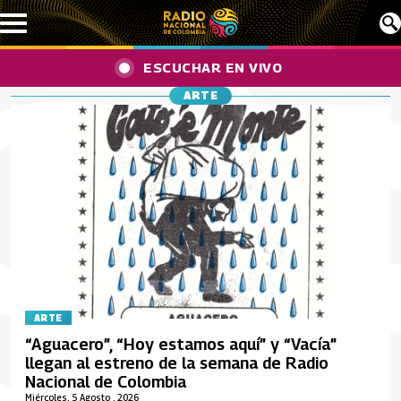
Pasar al contenido principal
ESCUCHAR EN VIVO
ARTE
ARTE
“Aguacero”, “Hoy estamos aquí” y “Vacía”
llegan al estreno de la semana de Radio
Nacional de Colombia
Miércoles, 5 Agosto , 2026