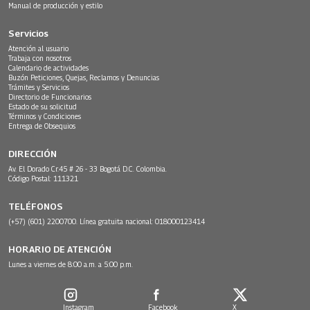
Manual de producción y estilo
Servicios
Atención al usuario
Trabaja con nosotros
Calendario de actividades
Buzón Peticiones, Quejas, Reclamos y Denuncias
Trámites y Servicios
Directorio de Funcionarios
Estado de su solicitud
Términos y Condiciones
Entrega de Obsequios
DIRECCIÓN
Av. El Dorado Cr.45 # 26 - 33 Bogotá D.C. Colombia.
Código Postal: 111321
TELÉFONOS
(+57) (601) 2200700. Línea gratuita nacional: 018000123414
HORARIO DE ATENCIÓN
Lunes a viernes de 8:00 a.m. a 5:00 p.m.
Instagram
Facebook
X