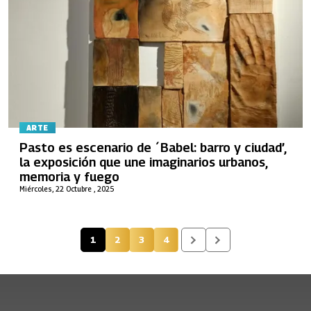
ARTE
Pasto es escenario de ´Babel: barro y ciudad’,
la exposición que une imaginarios urbanos,
memoria y fuego
Miércoles, 22 Octubre , 2025
1
2
3
4
Página actual
Página
Página
Página