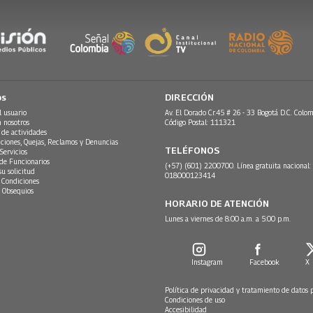
os
DIRECCIÓN
l usuario
Av. El Dorado Cr.45 # 26 - 33 Bogotá D.C. Colom
n nosotros
Código Postal: 111321
 de actividades
ciones, Quejas, Reclamos y Denuncias
TELÉFONOS
Servicios
 de Funcionarios
(+57) (601) 2200700. Línea gratuita nacional:
su solicitud
018000123414
 Condiciones
 Obsequios
HORARIO DE ATENCIÓN
Lunes a viernes de 8:00 a.m. a 5:00 p.m.
Instagram
Facebook
X
Política de privacidad y tratamiento de datos 
Condiciones de uso
Accesibilidad