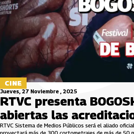
CINE
Jueves, 27 Noviembre , 2025
RTVC presenta BOGOSH
abiertas las acreditaci
RTVC Sistema de Medios Públicos será el aliado ofici
proyectará más de 300 cortometrajes de más de 50 pa