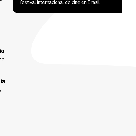
festival internacional de cine en Brasil
io
de
ia
s