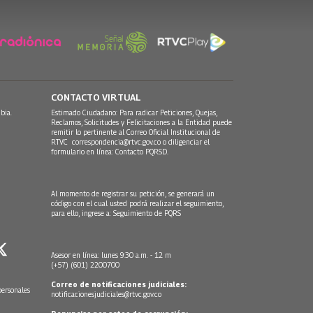
CONTACTO VIRTUAL
bia.
Estimado Ciudadano: Para radicar Peticiones, Quejas,
Reclamos, Solicitudes y Felicitaciones a la Entidad puede
remitir lo pertinente al Correo Oficial Institucional de
RTVC
correspondencia@rtvc.gov.co
o diligenciar el
formulario en línea:
Contacto PQRSD.
Al momento de registrar su petición, se generará un
código con el cual usted podrá realizar el seguimiento,
para ello, ingrese a:
Seguimiento de PQRS
Asesor en línea: lunes 9:30 a.m. - 12 m
(+57) (601) 2200700
Correo de notificaciones judiciales:
personales
notificacionesjudiciales@rtvc.gov.co