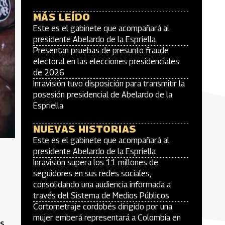
MÁS LEÍDO
Este es el gabinete que acompañará al
presidente Abelardo de la Espriella
Presentan pruebas de presunto fraude
electoral en las elecciones presidenciales
de 2026
Inravisión tuvo disposición para transmitir la
posesión presidencial de Abelardo de la
Espriella
NUEVAS HISTORIAS
Este es el gabinete que acompañará al
presidente Abelardo de la Espriella
Inravisión supera los 11 millones de
seguidores en sus redes sociales,
consolidando una audiencia informada a
través del Sistema de Medios Públicos
Cortometraje cordobés dirigido por una
mujer emberá representará a Colombia en
es