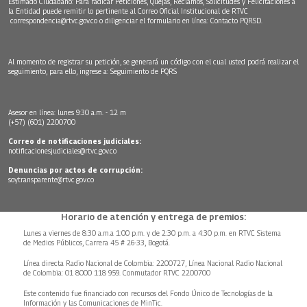
Estimado Ciudadano: Para radicar Peticiones, Quejas, Reclamos, Solicitudes y Felicitaciones a
la Entidad puede remitir lo pertinente al Correo Oficial Institucional de RTVC
correspondencia@rtvc.gov.co
o diligenciar el formulario en línea:
Contacto PQRSD.
Al momento de registrar su petición, se generará un código con el cual usted podrá realizar el
seguimiento, para ello, ingrese a:
Seguimiento de PQRS
Asesor en línea: lunes 9:30 a.m. - 12 m
(+57) (601) 2200700
Correo de notificaciones judiciales:
notificacionesjudiciales@rtvc.gov.co
Denuncias por actos de corrupción:
soytransparente@rtvc.gov.co
Horario de atención y entrega de premios:
Lunes a viernes de 8:30 a.m.a 1:00 p.m. y de 2:30 p.m. a 4:30 p.m. en RTVC Sistema
de Medios Públicos, Carrera 45 # 26-33, Bogotá.
Línea directa Radio Nacional de Colombia: 2200727, Línea Nacional Radio Nacional
de Colombia: 01 8000 118 959. Conmutador RTVC 2200700
Este contenido fue financiado con recursos del Fondo Único de Tecnologías de la
Información y las Comunicaciones de MinTic.