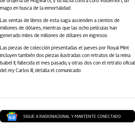
de brujería de Hogwarts, y su lucha contra Lord Voldemort, un
mago en busca de la inmortalidad.
Las ventas de libros de esta saga ascienden a cientos de
millones de dólares, mientras que las ocho películas han
generado miles de millones de dólares en ingresos.
Las piezas de colección presentadas el jueves por Royal Mint
incluyen también dos piezas ilustradas con retratos de la reina
Isabel II, fallecida el mes pasado, y otras dos con el retrato oficial
del rey Carlos III, detalla el comunicado.
Artículos Player
SIGUE A RADIONACIONAL Y MANTENTE CONECTADO