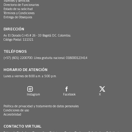
Trámites y Servicios
Directorio de Funcionarios
Estado de su solicitud
Términos y Condiciones
Entrega de Obsequios
DIRECCIÓN
Av. El Dorado Cr.45 # 26 - 33 Bogotá D.C. Colombia.
Código Postal: 111321
TELÉFONOS
(+57) (601) 2200700. Línea gratuita nacional: 018000123414
HORARIO DE ATENCIÓN
Lunes a viernes de 8:00 a.m. a 5:00 p.m.
Instagram
Facebook
X
Política de privacidad y tratamiento de datos personales
Condiciones de uso
Accesibilidad
CONTACTO VIRTUAL