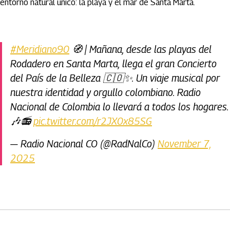
entorno natural único: la playa y el mar de Santa Marta.
#Meridiano90
🧭 | Mañana, desde las playas del
Rodadero en Santa Marta, llega el gran Concierto
del País de la Belleza 🇨🇴✨. Un viaje musical por
nuestra identidad y orgullo colombiano. Radio
Nacional de Colombia lo llevará a todos los hogares.
🎶📻
pic.twitter.com/r2JX0x85SG
— Radio Nacional CO (@RadNalCo)
November 7,
2025
Artículos Player