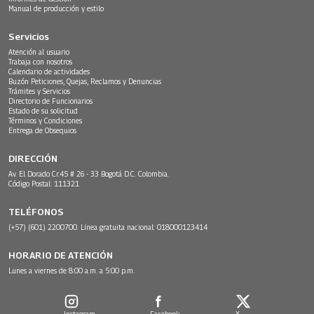
Manual de producción y estilo
Servicios
Atención al usuario
Trabaja con nosotros
Calendario de actividades
Buzón Peticiones, Quejas, Reclamos y Denuncias
Trámites y Servicios
Directorio de Funcionarios
Estado de su solicitud
Términos y Condiciones
Entrega de Obsequios
DIRECCIÓN
Av. El Dorado Cr.45 # 26 - 33 Bogotá D.C. Colombia.
Código Postal: 111321
TELÉFONOS
(+57) (601) 2200700. Línea gratuita nacional: 018000123414
HORARIO DE ATENCIÓN
Lunes a viernes de 8:00 a.m. a 5:00 p.m.
Instagram
Facebook
X