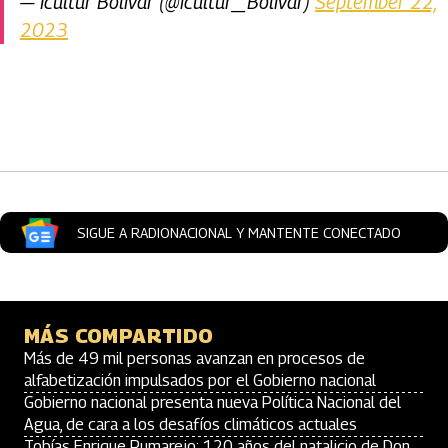
— Icultur Bolívar (@icultur_Bolivar)
September 22,
2023
Artículos Player
SIGUE A RADIONACIONAL Y MANTENTE CONECTADO
MÁS COMPARTIDO
Más de 49 mil personas avanzan en procesos de
alfabetización impulsados por el Gobierno nacional
Gobierno nacional presenta nueva Política Nacional del
Agua, de cara a los desafíos climáticos actuales
Tobías Enrique Pumarejo: 120 años del natalicio de Don