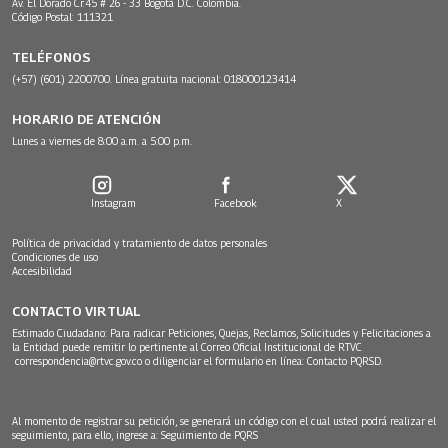
Av. El Dorado Cr.45 # 26 - 33 Bogotá D.C. Colombia.
Código Postal: 111321
TELÉFONOS
(+57) (601) 2200700. Línea gratuita nacional: 018000123414
HORARIO DE ATENCIÓN
Lunes a viernes de 8:00 a.m. a 5:00 p.m.
Instagram
Facebook
X
Política de privacidad y tratamiento de datos personales
Condiciones de uso
Accesibilidad
CONTACTO VIRTUAL
Estimado Ciudadano: Para radicar Peticiones, Quejas, Reclamos, Solicitudes y Felicitaciones a
la Entidad puede remitir lo pertinente al Correo Oficial Institucional de RTVC
correspondencia@rtvc.gov.co
o diligenciar el formulario en línea:
Contacto PQRSD.
Al momento de registrar su petición, se generará un código con el cual usted podrá realizar el
seguimiento, para ello, ingrese a:
Seguimiento de PQRS