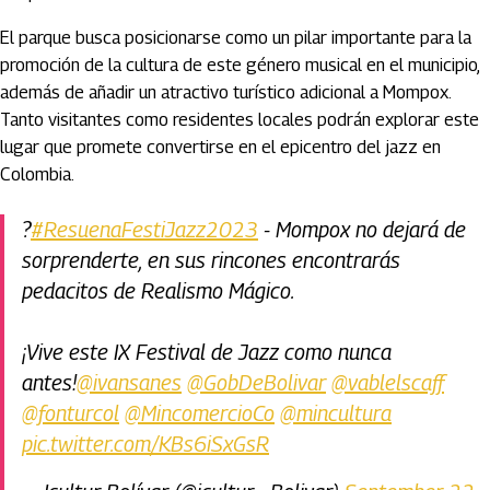
El parque busca posicionarse como un pilar importante para la
promoción de la cultura de este género musical en el municipio,
además de añadir un atractivo turístico adicional a Mompox.
Tanto visitantes como residentes locales podrán explorar este
lugar que promete convertirse en el epicentro del jazz en
Colombia.
?
#ResuenaFestiJazz2023
- Mompox no dejará de
sorprenderte, en sus rincones encontrarás
pedacitos de Realismo Mágico.
¡Vive este IX Festival de Jazz como nunca
antes!
@ivansanes
@GobDeBolivar
@vablelscaff
@fonturcol
@MincomercioCo
@mincultura
pic.twitter.com/KBs6iSxGsR