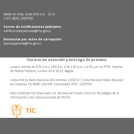
Asesor en línea: lunes 9:30 a.m. - 12 m
(+57) (601) 2200700
Correo de notificaciones judiciales:
notificacionesjudiciales@rtvc.gov.co
Denuncias por actos de corrupción:
soytransparente@rtvc.gov.co
Horario de atención y entrega de premios:
Lunes a viernes de 8:30 a.m.a 1:00 p.m. y de 2:30 p.m. a 4:30 p.m. en RTVC Sistema
de Medios Públicos, Carrera 45 # 26-33, Bogotá.
Línea directa Radio Nacional de Colombia: 2200727, Línea Nacional Radio Nacional
de Colombia: 01 8000 118 959. Conmutador RTVC 2200700
Este contenido fue financiado con recursos del Fondo Único de Tecnologías de la
Información y las Comunicaciones de MinTic.