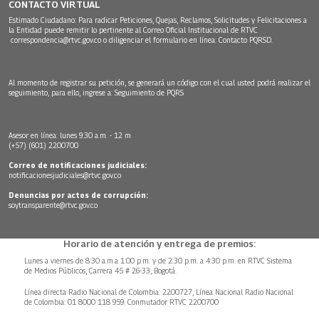
CONTACTO VIRTUAL
Estimado Ciudadano: Para radicar Peticiones, Quejas, Reclamos, Solicitudes y Felicitaciones a
la Entidad puede remitir lo pertinente al Correo Oficial Institucional de RTVC
correspondencia@rtvc.gov.co
o diligenciar el formulario en línea:
Contacto PQRSD.
Al momento de registrar su petición, se generará un código con el cual usted podrá realizar el
seguimiento, para ello, ingrese a:
Seguimiento de PQRS
Asesor en línea: lunes 9:30 a.m. - 12 m
(+57) (601) 2200700
Correo de notificaciones judiciales:
notificacionesjudiciales@rtvc.gov.co
Denuncias por actos de corrupción:
soytransparente@rtvc.gov.co
Horario de atención y entrega de premios:
Lunes a viernes de 8:30 a.m.a 1:00 p.m. y de 2:30 p.m. a 4:30 p.m. en RTVC Sistema
de Medios Públicos, Carrera 45 # 26-33, Bogotá.
Línea directa Radio Nacional de Colombia: 2200727, Línea Nacional Radio Nacional
de Colombia: 01 8000 118 959. Conmutador RTVC 2200700