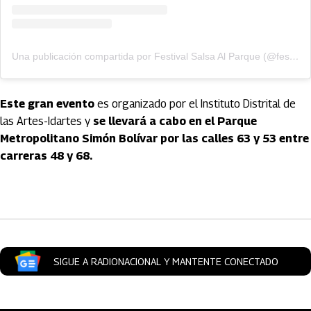
Una publicación compartida por Festival Salsa Al Parque (@festivalsalsaalparque)
Este gran evento
es organizado por el
Instituto Distrital de 
las Artes-Idartes y
 se llevará a cabo en el Parque 
Metropolitano Simón Bolívar por las c
alles 63 y 53 entre
carreras 48 y 68.
Artículos Player
SIGUE A RADIONACIONAL Y MANTENTE CONECTADO