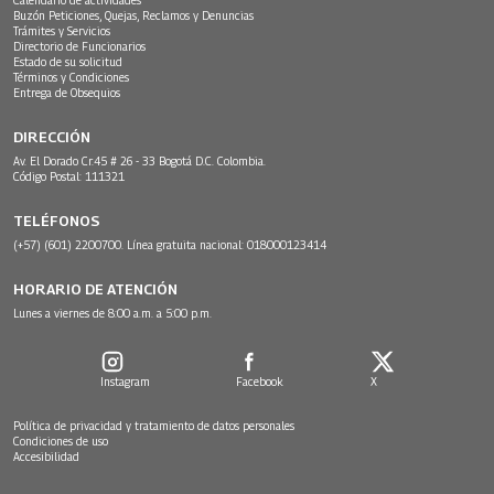
Calendario de actividades
Buzón Peticiones, Quejas, Reclamos y Denuncias
Trámites y Servicios
Directorio de Funcionarios
Estado de su solicitud
Términos y Condiciones
Entrega de Obsequios
DIRECCIÓN
Av. El Dorado Cr.45 # 26 - 33 Bogotá D.C. Colombia.
Código Postal: 111321
TELÉFONOS
(+57) (601) 2200700. Línea gratuita nacional: 018000123414
HORARIO DE ATENCIÓN
Lunes a viernes de 8:00 a.m. a 5:00 p.m.
Instagram
Facebook
X
Política de privacidad y tratamiento de datos personales
Condiciones de uso
Accesibilidad