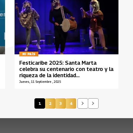
MI PAÍS
Festicaribe 2025: Santa Marta
celebra su centenario con teatro y la
riqueza de la identidad
latinoamericana
Jueves, 11 Septiembre , 2025
1
2
3
4
Página actual
Página
Página
Página