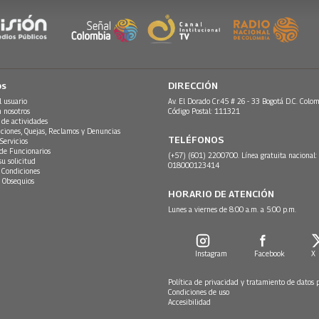
os
DIRECCIÓN
l usuario
Av. El Dorado Cr.45 # 26 - 33 Bogotá D.C. Colom
n nosotros
Código Postal: 111321
 de actividades
ciones, Quejas, Reclamos y Denuncias
TELÉFONOS
Servicios
 de Funcionarios
(+57) (601) 2200700. Línea gratuita nacional:
su solicitud
018000123414
 Condiciones
 Obsequios
HORARIO DE ATENCIÓN
Lunes a viernes de 8:00 a.m. a 5:00 p.m.
Instagram
Facebook
X
Política de privacidad y tratamiento de datos 
Condiciones de uso
Accesibilidad