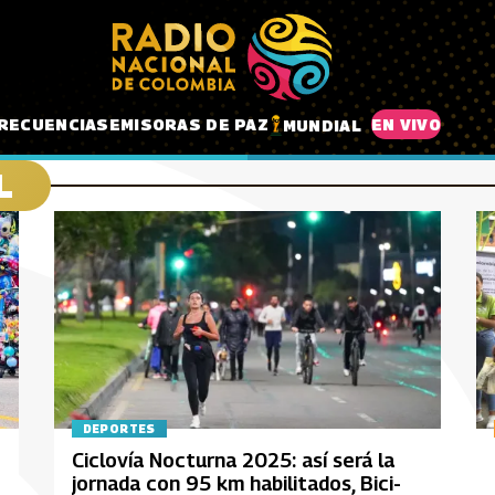
RECUENCIAS
EMISORAS DE PAZ
EN VIVO
MUNDIAL
L
DEPORTES
Ciclovía Nocturna 2025: así será la
jornada con 95 km habilitados, Bici-