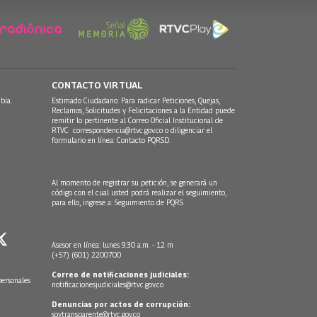
CONTACTO VIRTUAL
bia.
Estimado Ciudadano: Para radicar Peticiones, Quejas,
Reclamos, Solicitudes y Felicitaciones a la Entidad puede
remitir lo pertinente al Correo Oficial Institucional de
RTVC
correspondencia@rtvc.gov.co
o diligenciar el
formulario en línea:
Contacto PQRSD.
Al momento de registrar su petición, se generará un
código con el cual usted podrá realizar el seguimiento,
para ello, ingrese a:
Seguimiento de PQRS
Asesor en línea: lunes 9:30 a.m. - 12 m
(+57) (601) 2200700
Correo de notificaciones judiciales:
personales
notificacionesjudiciales@rtvc.gov.co
Denuncias por actos de corrupción:
soytransparente@rtvc.gov.co