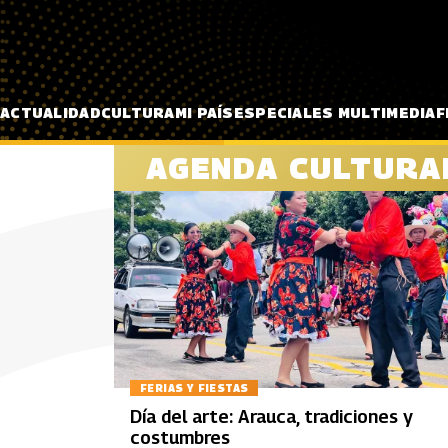
Pasar al contenido principal
ACTUALIDAD
CULTURA
MI PAÍS
ESPECIALES MULTIMEDIA
F
AGENDA CULTURA
FERIAS Y FIESTAS
Día del arte: Arauca, tradiciones y
costumbres