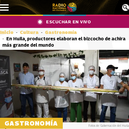
Pasar al contenido principal
ESCUCHAR EN VIVO
Inicio
Cultura
Gastronomía
En Huila, productores elaboran el bizcocho de achira
más grande del mundo
GASTRONOMÍA
Fotos de: Gobernación del Huila