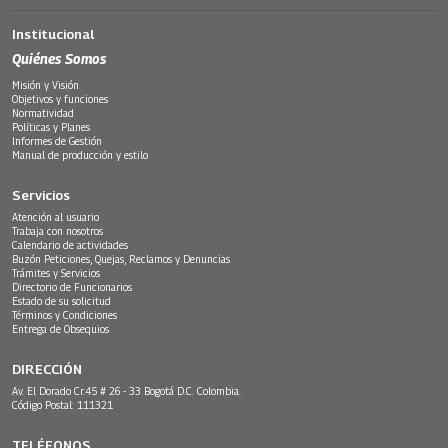
Institucional
Quiénes Somos
Misión y Visión
Objetivos y funciones
Normatividad
Políticas y Planes
Informes de Gestión
Manual de producción y estilo
Servicios
Atención al usuario
Trabaja con nosotros
Calendario de actividades
Buzón Peticiones, Quejas, Reclamos y Denuncias
Trámites y Servicios
Directorio de Funcionarios
Estado de su solicitud
Términos y Condiciones
Entrega de Obsequios
DIRECCIÓN
Av. El Dorado Cr.45 # 26 - 33 Bogotá D.C. Colombia.
Código Postal: 111321
TELÉFONOS