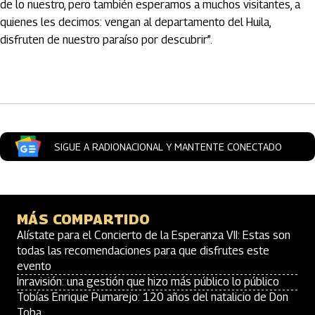
de lo nuestro, pero también esperamos a muchos visitantes, a
quienes les decimos: vengan al departamento del Huila,
disfruten de nuestro paraíso por descubrir”.
Artículos Player
SIGUE A RADIONACIONAL Y MANTENTE CONECTADO
MÁS COMPARTIDO
Alístate para el Concierto de la Esperanza VII: Estas son
todas las recomendaciones para que disfrutes este
evento
Inravisión: una gestión que hizo más público lo público
Tobías Enrique Pumarejo: 120 años del natalicio de Don
Toba