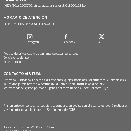
(+57) (601) 2200700. Línea gratuita nacional: 018000123414
HORARIO DE ATENCIÓN
Lunes a viernes de 8:00 a.m. a 5:00 p.m.
Instagram
Facebook
X
Política de privacidad y tratamiento de datos personales
Condiciones de uso
Accesibilidad
CONTACTO VIRTUAL
Estimado Ciudadano: Para radicar Peticiones, Quejas, Reclamos, Solicitudes y Felicitaciones a
la Entidad puede remitir lo pertinente al Correo Oficial Institucional de RTVC
correspondencia@rtvc.gov.co
o diligenciar el formulario en línea:
Contacto PQRSD.
Al momento de registrar su petición, se generará un código con el cual usted podrá realizar el
seguimiento, para ello, ingrese a:
Seguimiento de PQRS
Asesor en línea: lunes 9:30 a.m. - 12 m