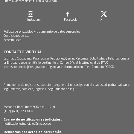
Lunes a viernes de 8:00 a.m. a 5:00 p.m.
Instagram
Facebook
X
Política de privacidad y tratamiento de datos personales
Condiciones de uso
Accesibilidad
CONTACTO VIRTUAL
Estimado Ciudadano: Para radicar Peticiones, Quejas, Reclamos, Solicitudes y Felicitaciones a
la Entidad puede remitir lo pertinente al Correo Oficial Institucional de RTVC
correspondencia@rtvc.gov.co
o diligenciar el formulario en línea:
Contacto PQRSD.
Al momento de registrar su petición, se generará un código con el cual usted podrá realizar el
seguimiento, para ello, ingrese a:
Seguimiento de PQRS
Asesor en línea: lunes 9:30 a.m. - 12 m
(+57) (601) 2200700
Correo de notificaciones judiciales:
notificacionesjudiciales@rtvc.gov.co
Denuncias por actos de corrupción: