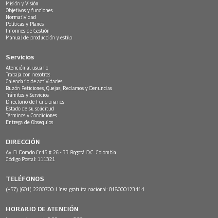
Misión y Visión
Objetivos y funciones
Normatividad
Políticas y Planes
Informes de Gestión
Manual de producción y estilo
Servicios
Atención al usuario
Trabaja con nosotros
Calendario de actividades
Buzón Peticiones, Quejas, Reclamos y Denuncias
Trámites y Servicios
Directorio de Funcionarios
Estado de su solicitud
Términos y Condiciones
Entrega de Obsequios
DIRECCIÓN
Av. El Dorado Cr.45 # 26 - 33 Bogotá D.C. Colombia.
Código Postal: 111321
TELÉFONOS
(+57) (601) 2200700. Línea gratuita nacional: 018000123414
HORARIO DE ATENCIÓN