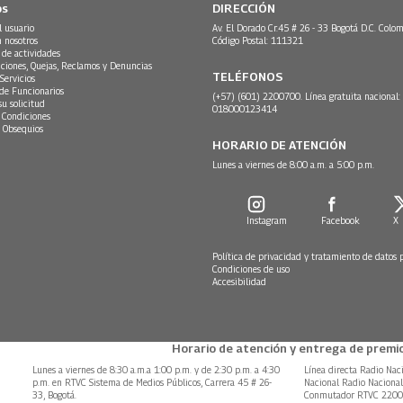
os
DIRECCIÓN
l usuario
Av. El Dorado Cr.45 # 26 - 33 Bogotá D.C. Colom
n nosotros
Código Postal: 111321
 de actividades
ciones, Quejas, Reclamos y Denuncias
TELÉFONOS
Servicios
 de Funcionarios
(+57) (601) 2200700. Línea gratuita nacional:
su solicitud
018000123414
 Condiciones
 Obsequios
HORARIO DE ATENCIÓN
Lunes a viernes de 8:00 a.m. a 5:00 p.m.
Instagram
Facebook
X
Política de privacidad y tratamiento de datos 
Condiciones de uso
Accesibilidad
Horario de atención y entrega de premio
Lunes a viernes de 8:30 a.m.a 1:00 p.m. y de 2:30 p.m. a 4:30
Línea directa Radio Nac
p.m. en RTVC Sistema de Medios Públicos, Carrera 45 # 26-
Nacional Radio Naciona
33, Bogotá.
Conmutador RTVC 220