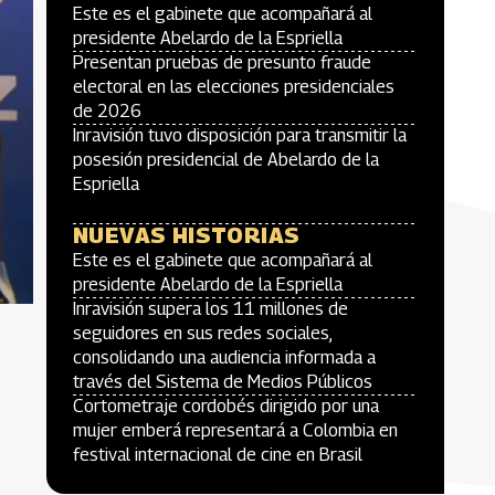
Este es el gabinete que acompañará al
presidente Abelardo de la Espriella
Presentan pruebas de presunto fraude
electoral en las elecciones presidenciales
de 2026
Inravisión tuvo disposición para transmitir la
posesión presidencial de Abelardo de la
Espriella
NUEVAS HISTORIAS
Este es el gabinete que acompañará al
presidente Abelardo de la Espriella
Inravisión supera los 11 millones de
seguidores en sus redes sociales,
consolidando una audiencia informada a
través del Sistema de Medios Públicos
Cortometraje cordobés dirigido por una
mujer emberá representará a Colombia en
festival internacional de cine en Brasil