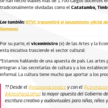
se han hecho viables más de 1.700 cargos docentes en 
tradicionalmente olvidadas como el
Catatumbo, Timbi
Lee también:
RTVC transmitirá el lanzamiento oficial de
Humanos
Por su parte, el
viceministro
(e) de las Artes y la Eco
esta iniciativa trasciende el sector cultural:
“Estamos hablando de una apuesta de país. Las artes p
integran a las secretarías de cultura y a los establec
informal. La cultura tiene mucho que aportar a los pro
?? Desde el
@museonacionalco
y con el
@coronacion
#ArtesParaLaPaz
: la mayor apuesta del Gobierno del
escritura creativa y audiovisuales para niñas, niños