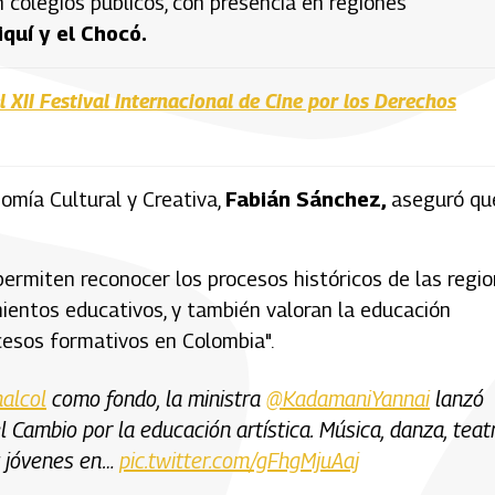
colegios públicos, con presencia en regiones
quí y el Chocó.
l XII Festival Internacional de Cine por los Derechos
nomía Cultural y Creativa,
Fabián Sánchez,
aseguró qu
ermiten reconocer los procesos históricos de las regio
imientos educativos, y también valoran la educación
cesos formativos en Colombia".
alcol
como fondo, la ministra
@KadamaniYannai
lanzó
 Cambio por la educación artística. Música, danza, teatr
 y jóvenes en…
pic.twitter.com/gFhgMjuAaj