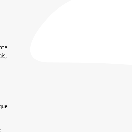
ente
ís,
 que
n