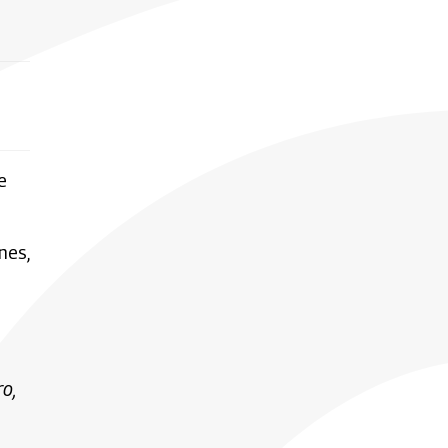
e
nes,
o,