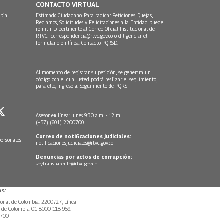
CONTACTO VIRTUAL
bia.
Estimado Ciudadano: Para radicar Peticiones, Quejas,
Reclamos, Solicitudes y Felicitaciones a la Entidad puede
remitir lo pertinente al Correo Oficial Institucional de
RTVC
correspondencia@rtvc.gov.co
o diligenciar el
formulario en línea:
Contacto PQRSD.
Al momento de registrar su petición, se generará un
código con el cual usted podrá realizar el seguimiento,
para ello, ingrese a:
Seguimiento de PQRS
Asesor en línea: lunes 9:30 a.m. - 12 m
(+57) (601) 2200700
Correo de notificaciones judiciales:
personales
notificacionesjudiciales@rtvc.gov.co
Denuncias por actos de corrupción:
soytransparente@rtvc.gov.co
s:
ional de Colombia: 2200727, Línea
l de Colombia: 01 8000 118 959.
0700