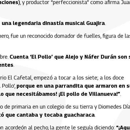
nciones)
, y productor “perfeccionista” como afirma Jua
 una legendaria dinastía musical Guajira
.
ero, fue un reconocido domador de fuelles, figura de la
mbre.
Cuenta ‘El Pollo’ que Alejo y Náfer Durán son 
ientes
.
io El Cafetal, empezó a tocar a los siete; a los doce
Pollo’,
porque en una parrandita que armaron en s
ollo que necesitábamos! ¡El pollo de Villanueva!”
.
o de primaria en un colegio de su tierra y Diomedes Dí
ntó que cantaba y tocaba guacharaca
.
on acordeón al pecho, la gente le seguía diciendo:
“¡Aqu