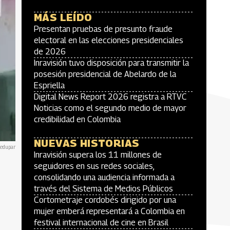
MÁS LEÍDO
Presentan pruebas de presunto fraude
electoral en las elecciones presidenciales
de 2026
Inravisión tuvo disposición para transmitir la
posesión presidencial de Abelardo de la
Espriella
Digital News Report 2026 registra a RTVC
Noticias como el segundo medio de mayor
credibilidad en Colombia
NUEVAS HISTORIAS
ledupar
Inravisión supera los 11 millones de
seguidores en sus redes sociales,
consolidando una audiencia informada a
través del Sistema de Medios Públicos
Cortometraje cordobés dirigido por una
mujer emberá representará a Colombia en
festival internacional de cine en Brasil