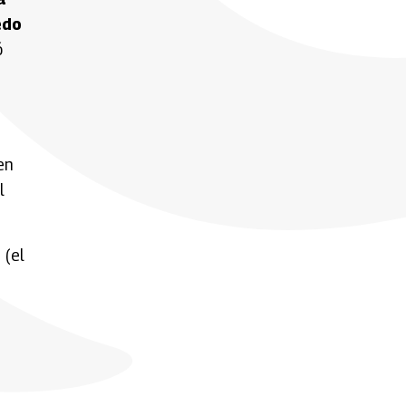
edo
ó
ien
l
 (el