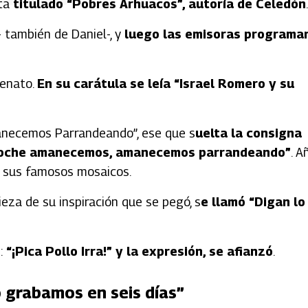
ta
titulado “Pobres Arhuacos”, autoría de Celedón
.
- también de Daniel-, y
luego las emisoras programa
lenato.
En su carátula se leía “Israel Romero y su
manecemos Parrandeando”, ese que s
uelta la consigna
a noche amanecemos, amanecemos parrandeando”
. A
e sus famosos mosaicos.
ieza de su inspiración que se pegó, s
e llamó “Digan lo
:
“¡Pica Pollo Irra!” y la expresión, se afianzó
.
o grabamos en seis días”