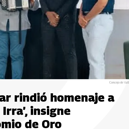
Concejo de Val
ar rindió homenaje a
Irra’, insigne
omio de Oro