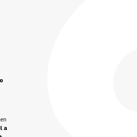
do
 en
l a
a