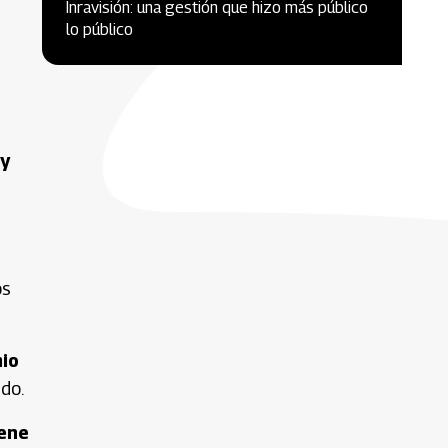
Inravisión: una gestión que hizo más público
lo público
 y
os
mio
do.
iene