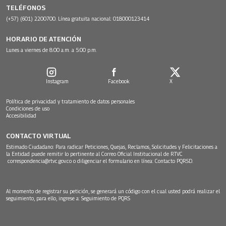
TELÉFONOS
(+57) (601) 2200700. Línea gratuita nacional: 018000123414
HORARIO DE ATENCIÓN
Lunes a viernes de 8:00 a.m. a 5:00 p.m.
Instagram
Facebook
X
Política de privacidad y tratamiento de datos personales
Condiciones de uso
Accesibilidad
CONTACTO VIRTUAL
Estimado Ciudadano: Para radicar Peticiones, Quejas, Reclamos, Solicitudes y Felicitaciones a
la Entidad puede remitir lo pertinente al Correo Oficial Institucional de RTVC
correspondencia@rtvc.gov.co
o diligenciar el formulario en línea:
Contacto PQRSD.
Al momento de registrar su petición, se generará un código con el cual usted podrá realizar el
seguimiento, para ello, ingrese a:
Seguimiento de PQRS