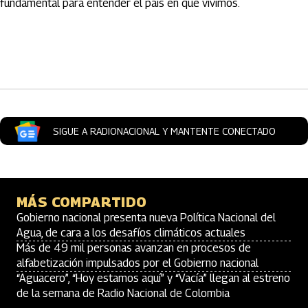
fundamental para entender el país en que vivimos.
Artículos Player
SIGUE A RADIONACIONAL Y MANTENTE CONECTADO
MÁS COMPARTIDO
Gobierno nacional presenta nueva Política Nacional del
Agua, de cara a los desafíos climáticos actuales
Más de 49 mil personas avanzan en procesos de
alfabetización impulsados por el Gobierno nacional
“Aguacero”, “Hoy estamos aquí” y “Vacía” llegan al estreno
de la semana de Radio Nacional de Colombia