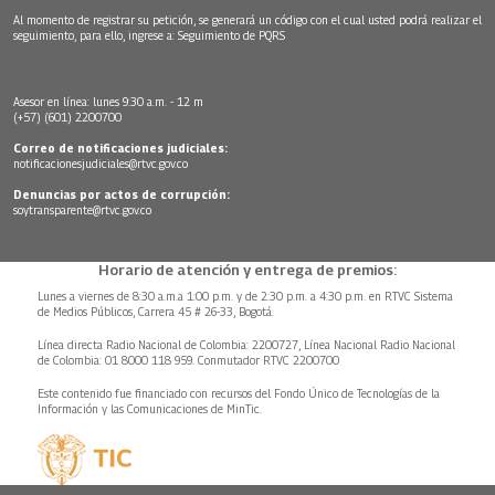
Al momento de registrar su petición, se generará un código con el cual usted podrá realizar el
seguimiento, para ello, ingrese a:
Seguimiento de PQRS
Asesor en línea: lunes 9:30 a.m. - 12 m
(+57) (601) 2200700
Correo de notificaciones judiciales:
notificacionesjudiciales@rtvc.gov.co
Denuncias por actos de corrupción:
soytransparente@rtvc.gov.co
Horario de atención y entrega de premios:
Lunes a viernes de 8:30 a.m.a 1:00 p.m. y de 2:30 p.m. a 4:30 p.m. en RTVC Sistema
de Medios Públicos, Carrera 45 # 26-33, Bogotá.
Línea directa Radio Nacional de Colombia: 2200727, Línea Nacional Radio Nacional
de Colombia: 01 8000 118 959. Conmutador RTVC 2200700
Este contenido fue financiado con recursos del Fondo Único de Tecnologías de la
Información y las Comunicaciones de MinTic.