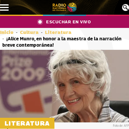
Pasar al contenido principal
ESCUCHAR EN VIVO
Inicio
Cultura
Literatura
¡Alice Munro, en honor a la maestra de la narración
breve contemporánea!
LITERATURA
Foto de: AFP