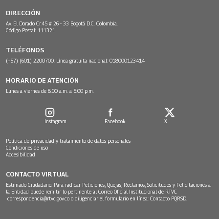
DIRECCIÓN
Av. El Dorado Cr.45 # 26 - 33 Bogotá D.C. Colombia.
Código Postal: 111321
TELÉFONOS
(+57) (601) 2200700. Línea gratuita nacional: 018000123414
HORARIO DE ATENCIÓN
Lunes a viernes de 8:00 a.m. a 5:00 p.m.
Instagram
Facebook
X
Política de privacidad y tratamiento de datos personales
Condiciones de uso
Accesibilidad
CONTACTO VIRTUAL
Estimado Ciudadano: Para radicar Peticiones, Quejas, Reclamos, Solicitudes y Felicitaciones a
la Entidad puede remitir lo pertinente al Correo Oficial Institucional de RTVC
correspondencia@rtvc.gov.co
o diligenciar el formulario en línea:
Contacto PQRSD.