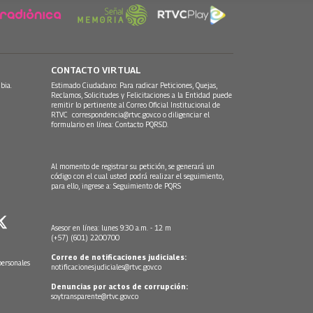
CONTACTO VIRTUAL
bia.
Estimado Ciudadano: Para radicar Peticiones, Quejas,
Reclamos, Solicitudes y Felicitaciones a la Entidad puede
remitir lo pertinente al Correo Oficial Institucional de
RTVC
correspondencia@rtvc.gov.co
o diligenciar el
formulario en línea:
Contacto PQRSD.
Al momento de registrar su petición, se generará un
código con el cual usted podrá realizar el seguimiento,
para ello, ingrese a:
Seguimiento de PQRS
Asesor en línea: lunes 9:30 a.m. - 12 m
(+57) (601) 2200700
Correo de notificaciones judiciales:
personales
notificacionesjudiciales@rtvc.gov.co
Denuncias por actos de corrupción:
soytransparente@rtvc.gov.co