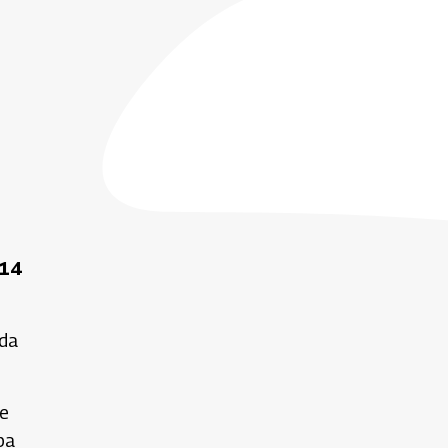
 14
ada
de
ba