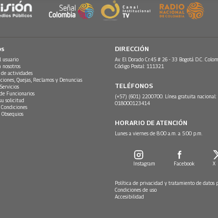
os
DIRECCIÓN
l usuario
Av. El Dorado Cr.45 # 26 - 33 Bogotá D.C. Colom
n nosotros
Código Postal: 111321
 de actividades
ciones, Quejas, Reclamos y Denuncias
TELÉFONOS
Servicios
 de Funcionarios
(+57) (601) 2200700. Línea gratuita nacional:
su solicitud
018000123414
 Condiciones
 Obsequios
HORARIO DE ATENCIÓN
Lunes a viernes de 8:00 a.m. a 5:00 p.m.
Instagram
Facebook
X
Política de privacidad y tratamiento de datos 
Condiciones de uso
Accesibilidad