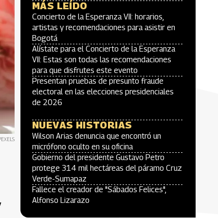
MÁS LEÍDO
Concierto de la Esperanza VII: horarios,
artistas y recomendaciones para asistir en
Bogotá
Alístate para el Concierto de la Esperanza
VII: Estas son todas las recomendaciones
para que disfrutes este evento
Presentan pruebas de presunto fraude
electoral en las elecciones presidenciales
de 2026
NUEVAS HISTORIAS
Wilson Arias denuncia que encontró un
PEXELS
micrófono oculto en su oficina
Gobierno del presidente Gustavo Petro
protege 314 mil hectáreas del páramo Cruz
Verde-Sumapaz
Fallece el creador de "Sábados Felices",
Alfonso Lizarazo
y