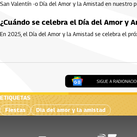
San Valentín -o Día del Amor y la Amistad en nuestro p
¿Cuándo se celebra el Día del Amor y 
En 2025, el Día del Amor y la Amistad se celebra el p
Artículos Player
SIGUE A RADIONACI
ETIQUETAS
Fiestas
Dia del amor y la amistad