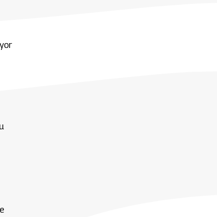
yor
u
de