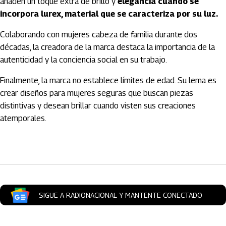
añaden un toque extra de brillo y
elegancia cuando se
incorpora lurex, material que se caracteriza por su luz.
Colaborando con mujeres cabeza de familia durante dos
décadas, la creadora de la marca destaca la importancia de la
autenticidad y la conciencia social en su trabajo.
Finalmente, la marca no establece límites de edad. Su lema es
crear diseños para mujeres seguras que buscan piezas
distintivas y desean brillar cuando visten sus creaciones
atemporales.
Artículos Player
SIGUE A RADIONACIONAL Y MANTENTE CONECTADO