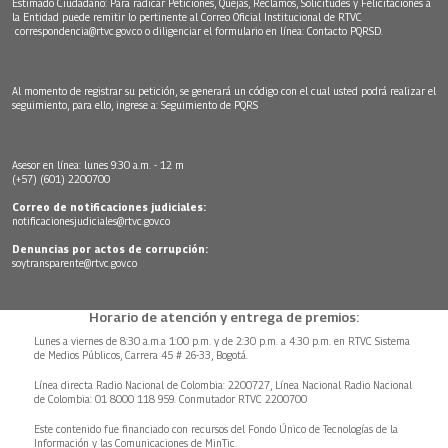
Estimado Ciudadano: Para radicar Peticiones, Quejas, Reclamos, Solicitudes y Felicitaciones a
la Entidad puede remitir lo pertinente al Correo Oficial Institucional de RTVC
correspondencia@rtvc.gov.co
o diligenciar el formulario en línea:
Contacto PQRSD.
Al momento de registrar su petición, se generará un código con el cual usted podrá realizar el
seguimiento, para ello, ingrese a:
Seguimiento de PQRS
Asesor en línea: lunes 9:30 a.m. - 12 m
(+57) (601) 2200700
Correo de notificaciones judiciales:
notificacionesjudiciales@rtvc.gov.co
Denuncias por actos de corrupción:
soytransparente@rtvc.gov.co
Horario de atención y entrega de premios:
Lunes a viernes de 8:30 a.m.a 1:00 p.m. y de 2:30 p.m. a 4:30 p.m. en RTVC Sistema
de Medios Públicos, Carrera 45 # 26-33, Bogotá.
Línea directa Radio Nacional de Colombia: 2200727, Línea Nacional Radio Nacional
de Colombia: 01 8000 118 959. Conmutador RTVC 2200700
Este contenido fue financiado con recursos del Fondo Único de Tecnologías de la
Información y las Comunicaciones de MinTic.