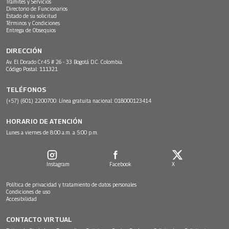
Trámites y Servicios
Directorio de Funcionarios
Estado de su solicitud
Términos y Condiciones
Entrega de Obsequios
DIRECCIÓN
Av. El Dorado Cr.45 # 26 - 33 Bogotá D.C. Colombia.
Código Postal: 111321
TELÉFONOS
(+57) (601) 2200700. Línea gratuita nacional: 018000123414
HORARIO DE ATENCIÓN
Lunes a viernes de 8:00 a.m. a 5:00 p.m.
Instagram
Facebook
X
Política de privacidad y tratamiento de datos personales
Condiciones de uso
Accesibilidad
CONTACTO VIRTUAL