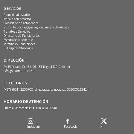
Servicios
Atención al usuario
Trabaja con nosotros
Calendario de actividades
Buzón Peticiones, Quejas, Reclamos y Denuncias
Trámites y Servicios
Directorio de Funcionarios
Estado de su solicitud
Términos y Condiciones
Entrega de Obsequios
DIRECCIÓN
Av. El Dorado Cr.45 # 26 - 33 Bogotá D.C. Colombia.
Código Postal: 111321
TELÉFONOS
(+57) (601) 2200700. Línea gratuita nacional: 018000123414
HORARIO DE ATENCIÓN
Lunes a viernes de 8:00 a.m. a 5:00 p.m.
Instagram
Facebook
X