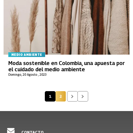
MEDIO AMBIENTE
Moda sostenible en Colombia, una apuesta por
el cuidado del medio ambiente
Domingo, 20 Agosto , 2023
1
2
Página actual
Página
CONTACTO