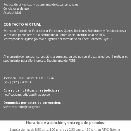
Política de privacidad y tratamiento de datos personales
Condiciones de uso
Accesibilidad
CONTACTO VIRTUAL
Estimado Ciudadano: Para radicar Peticiones, Quejas, Reclamos, Solicitudes y Felicitaciones a
la Entidad puede remitir lo pertinente al Correo Oficial Institucional de RTVC
correspondencia@rtvc.gov.co
o diligenciar el formulario en línea:
Contacto PQRSD.
Al momento de registrar su petición, se generará un código con el cual usted podrá realizar el
seguimiento, para ello, ingrese a:
Seguimiento de PQRS
Asesor en línea: lunes 9:30 a.m. - 12 m
(+57) (601) 2200700
Correo de notificaciones judiciales:
notificacionesjudiciales@rtvc.gov.co
Denuncias por actos de corrupción:
soytransparente@rtvc.gov.co
Horario de atención y entrega de premios:
Lunes a viernes de 8:30 a.m.a 1:00 p.m. y de 2:30 p.m. a 4:30 p.m. en RTVC Sistema