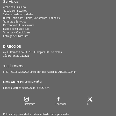
Servicios
Atención al usuario
Trabaja con nosotros
Calendario de actividades
Buzón Peticiones, Quejas, Reclamos y Denuncias
Trámites y Servicios
Directorio de Funcionarios
Estado de su solicitud
Términos y Condiciones
Entrega de Obsequios
DIRECCIÓN
Av. El Dorado Cr.45 # 26 - 33 Bogotá D.C. Colombia.
Código Postal: 111321
TELÉFONOS
(+57) (601) 2200700. Línea gratuita nacional: 018000123414
HORARIO DE ATENCIÓN
Lunes a viernes de 8:00 a.m. a 5:00 p.m.
Instagram
Facebook
X
Política de privacidad y tratamiento de datos personales