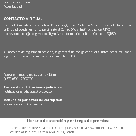
Condiciones de uso
Accesibilidad
CONTACTO VIRTUAL
Estimado Ciudadano: Para radicar Peticiones, Quejas, Reclamos, Solicitudes y Felicitaciones a
la Entidad puede remitir lo pertinente al Correo Oficial Institucional de RTVC
correspondencia@rtvc.gov.co
o diligenciar el formulario en línea:
Contacto PQRSD.
Al momento de registrar su petición, se generará un código con el cual usted podrá realizar el
seguimiento, para ello, ingrese a:
Seguimiento de PQRS
Asesor en línea: lunes 9:30 a.m. - 12 m
(+57) (601) 2200700
Correo de notificaciones judiciales:
notificacionesjudiciales@rtvc.gov.co
Denuncias por actos de corrupción:
soytransparente@rtvc.gov.co
Horario de atención y entrega de premios:
Lunes a viernes de 8:30 a.m.a 1:00 p.m. y de 2:30 p.m. a 4:30 p.m. en RTVC Sistema
de Medios Públicos, Carrera 45 # 26-33, Bogotá.