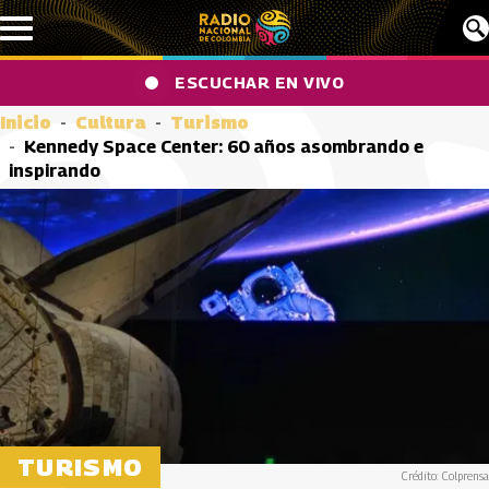
Pasar al contenido principal
ESCUCHAR EN VIVO
Inicio
Cultura
Turismo
Kennedy Space Center: 60 años asombrando e
inspirando
TURISMO
Crédito: Colprensa