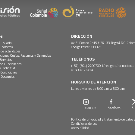
os
DIRECCIÓN
l usuario
Av. El Dorado Cr.45 # 26 - 33 Bogotá D.C. Colom
n nosotros
Código Postal: 111321
 de actividades
ciones, Quejas, Reclamos y Denuncias
TELÉFONOS
Servicios
 de Funcionarios
(+57) (601) 2200700. Línea gratuita nacional:
su solicitud
018000123414
 Condiciones
 Obsequios
HORARIO DE ATENCIÓN
Lunes a viernes de 8:00 a.m. a 5:00 p.m.
Instagram
Facebook
X
Política de privacidad y tratamiento de datos 
Condiciones de uso
Accesibilidad