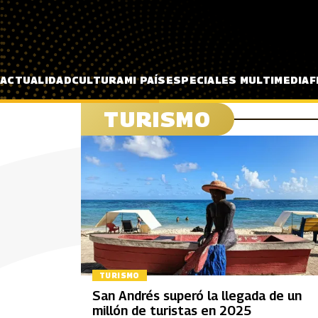
Pasar al contenido principal
ACTUALIDAD
CULTURA
MI PAÍS
ESPECIALES MULTIMEDIA
F
TURISMO
TURISMO
San Andrés superó la llegada de un
millón de turistas en 2025