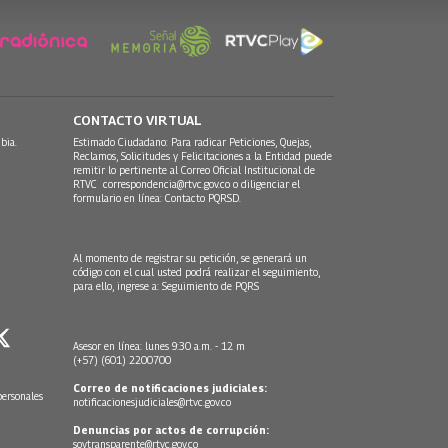
CONTACTO VIRTUAL
bia.
Estimado Ciudadano: Para radicar Peticiones, Quejas,
Reclamos, Solicitudes y Felicitaciones a la Entidad puede
remitir lo pertinente al Correo Oficial Institucional de
RTVC
correspondencia@rtvc.gov.co
o diligenciar el
formulario en línea:
Contacto PQRSD.
Al momento de registrar su petición, se generará un
código con el cual usted podrá realizar el seguimiento,
para ello, ingrese a:
Seguimiento de PQRS
Asesor en línea: lunes 9:30 a.m. - 12 m
(+57) (601) 2200700
Correo de notificaciones judiciales:
personales
notificacionesjudiciales@rtvc.gov.co
Denuncias por actos de corrupción:
soytransparente@rtvc.gov.co