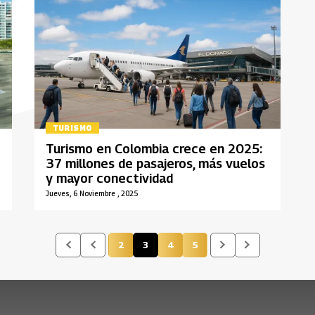
TURISMO
Turismo en Colombia crece en 2025:
37 millones de pasajeros, más vuelos
y mayor conectividad
Jueves, 6 Noviembre , 2025
2
3
4
5
Página
Página actual
Página
Página