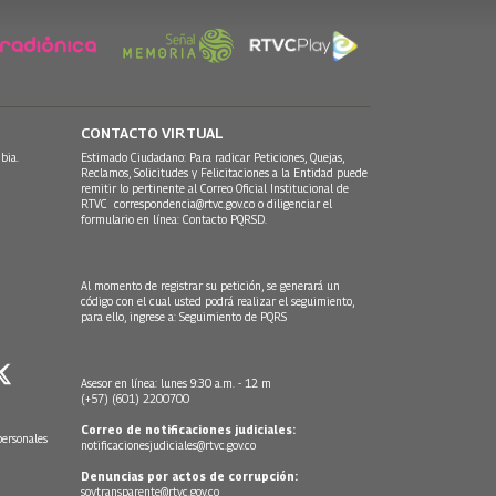
CONTACTO VIRTUAL
bia.
Estimado Ciudadano: Para radicar Peticiones, Quejas,
Reclamos, Solicitudes y Felicitaciones a la Entidad puede
remitir lo pertinente al Correo Oficial Institucional de
RTVC
correspondencia@rtvc.gov.co
o diligenciar el
formulario en línea:
Contacto PQRSD.
Al momento de registrar su petición, se generará un
código con el cual usted podrá realizar el seguimiento,
para ello, ingrese a:
Seguimiento de PQRS
Asesor en línea: lunes 9:30 a.m. - 12 m
(+57) (601) 2200700
Correo de notificaciones judiciales:
personales
notificacionesjudiciales@rtvc.gov.co
Denuncias por actos de corrupción:
soytransparente@rtvc.gov.co