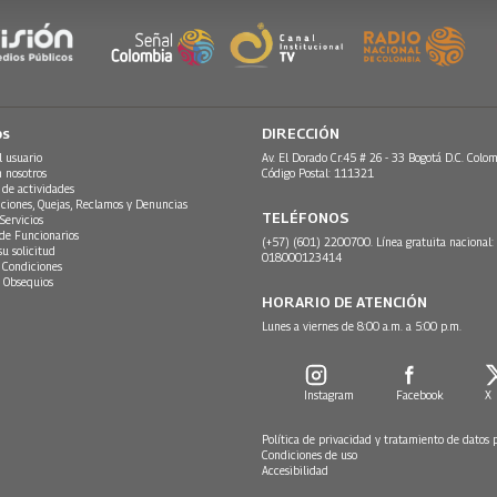
os
DIRECCIÓN
l usuario
Av. El Dorado Cr.45 # 26 - 33 Bogotá D.C. Colom
n nosotros
Código Postal: 111321
 de actividades
ciones, Quejas, Reclamos y Denuncias
TELÉFONOS
Servicios
 de Funcionarios
(+57) (601) 2200700. Línea gratuita nacional:
su solicitud
018000123414
 Condiciones
 Obsequios
HORARIO DE ATENCIÓN
Lunes a viernes de 8:00 a.m. a 5:00 p.m.
Instagram
Facebook
X
Política de privacidad y tratamiento de datos 
Condiciones de uso
Accesibilidad