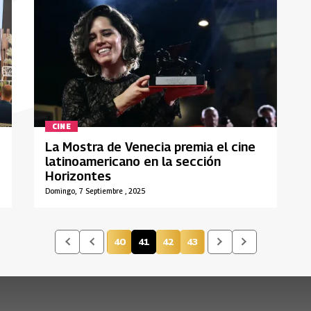
CINE
La Mostra de Venecia premia el cine
latinoamericano en la sección
Horizontes
Domingo, 7 Septiembre , 2025
40
41
42
43
Página
Página actual
Página
Página