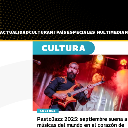
Pasar al contenido principal
ACTUALIDAD
CULTURA
MI PAÍS
ESPECIALES MULTIMEDIA
F
CULTURA
CULTURA
PastoJazz 2025: septiembre suena a
músicas del mundo en el corazón de