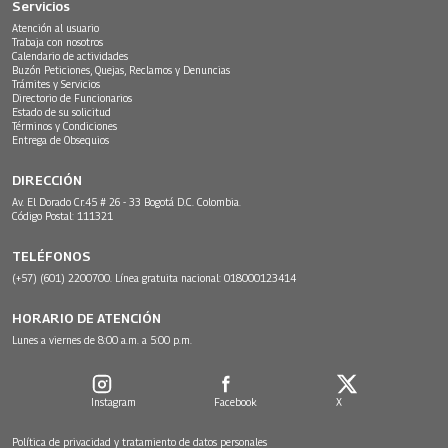
Servicios
Atención al usuario
Trabaja con nosotros
Calendario de actividades
Buzón Peticiones, Quejas, Reclamos y Denuncias
Trámites y Servicios
Directorio de Funcionarios
Estado de su solicitud
Términos y Condiciones
Entrega de Obsequios
DIRECCIÓN
Av. El Dorado Cr.45 # 26 - 33 Bogotá D.C. Colombia.
Código Postal: 111321
TELÉFONOS
(+57) (601) 2200700. Línea gratuita nacional: 018000123414
HORARIO DE ATENCIÓN
Lunes a viernes de 8:00 a.m. a 5:00 p.m.
Instagram
Facebook
X
Política de privacidad y tratamiento de datos personales