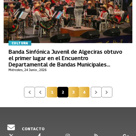
CULTURA
Banda Sinfónica Juvenil de Algeciras obtuvo
el primer lugar en el Encuentro
Departamental de Bandas Municipales
“Milcíades Chato Durán”
Miércoles, 24 Junio , 2026
1
2
3
4
Página
Página actual
Página
Página
CONTACTO