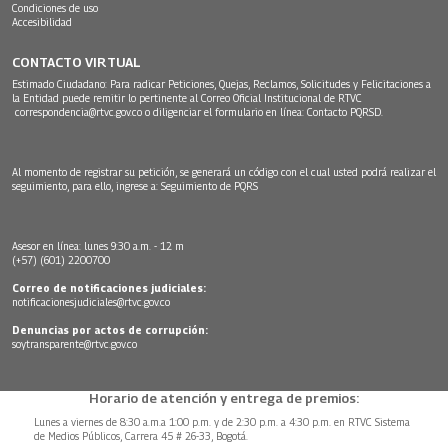
Condiciones de uso
Accesibilidad
CONTACTO VIRTUAL
Estimado Ciudadano: Para radicar Peticiones, Quejas, Reclamos, Solicitudes y Felicitaciones a
la Entidad puede remitir lo pertinente al Correo Oficial Institucional de RTVC
correspondencia@rtvc.gov.co
o diligenciar el formulario en línea:
Contacto PQRSD.
Al momento de registrar su petición, se generará un código con el cual usted podrá realizar el
seguimiento, para ello, ingrese a:
Seguimiento de PQRS
Asesor en línea: lunes 9:30 a.m. - 12 m
(+57) (601) 2200700
Correo de notificaciones judiciales:
notificacionesjudiciales@rtvc.gov.co
Denuncias por actos de corrupción:
soytransparente@rtvc.gov.co
Horario de atención y entrega de premios:
Lunes a viernes de 8:30 a.m.a 1:00 p.m. y de 2:30 p.m. a 4:30 p.m. en RTVC Sistema
de Medios Públicos, Carrera 45 # 26-33, Bogotá.