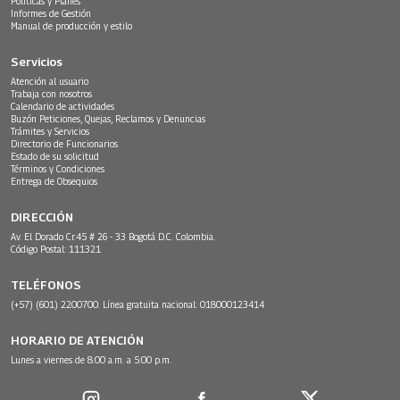
Políticas y Planes
Informes de Gestión
Manual de producción y estilo
Servicios
Atención al usuario
Trabaja con nosotros
Calendario de actividades
Buzón Peticiones, Quejas, Reclamos y Denuncias
Trámites y Servicios
Directorio de Funcionarios
Estado de su solicitud
Términos y Condiciones
Entrega de Obsequios
DIRECCIÓN
Av. El Dorado Cr.45 # 26 - 33 Bogotá D.C. Colombia.
Código Postal: 111321
TELÉFONOS
(+57) (601) 2200700. Línea gratuita nacional: 018000123414
HORARIO DE ATENCIÓN
Lunes a viernes de 8:00 a.m. a 5:00 p.m.