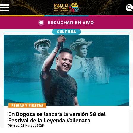
Pasar al contenido principal
ESCUCHAR EN VIVO
CULTURA
FERIAS Y FIESTAS
En Bogotá se lanzará la versión 58 del
Festival de la Leyenda Vallenata
Viernes, 21 Marzo , 2025