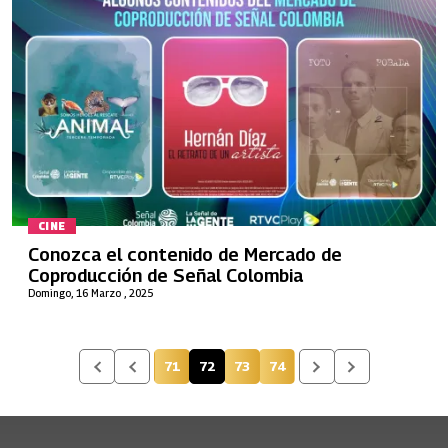
CINE
Conozca el contenido de Mercado de
Coproducción de Señal Colombia
Domingo, 16 Marzo , 2025
71
72
73
74
Página
Página actual
Página
Página