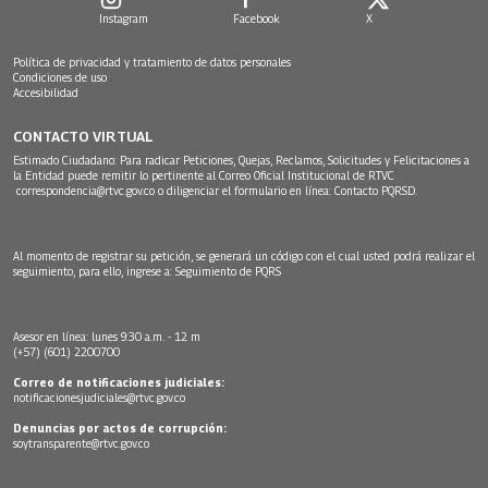
Instagram
Facebook
X
Política de privacidad y tratamiento de datos personales
Condiciones de uso
Accesibilidad
CONTACTO VIRTUAL
Estimado Ciudadano: Para radicar Peticiones, Quejas, Reclamos, Solicitudes y Felicitaciones a
la Entidad puede remitir lo pertinente al Correo Oficial Institucional de RTVC
correspondencia@rtvc.gov.co
o diligenciar el formulario en línea:
Contacto PQRSD.
Al momento de registrar su petición, se generará un código con el cual usted podrá realizar el
seguimiento, para ello, ingrese a:
Seguimiento de PQRS
Asesor en línea: lunes 9:30 a.m. - 12 m
(+57) (601) 2200700
Correo de notificaciones judiciales:
notificacionesjudiciales@rtvc.gov.co
Denuncias por actos de corrupción:
soytransparente@rtvc.gov.co