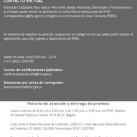
CONTACTO VIRTUAL
Estimado Ciudadano: Para radicar Peticiones, Quejas, Reclamos, Solicitudes y Felicitaciones a
la Entidad puede remitir lo pertinente al Correo Oficial Institucional de RTVC
correspondencia@rtvc.gov.co
o diligenciar el formulario en línea:
Contacto PQRSD.
Al momento de registrar su petición, se generará un código con el cual usted podrá realizar el
seguimiento, para ello, ingrese a:
Seguimiento de PQRS
Asesor en línea: lunes 9:30 a.m. - 12 m
(+57) (601) 2200700
Correo de notificaciones judiciales:
notificacionesjudiciales@rtvc.gov.co
Denuncias por actos de corrupción:
soytransparente@rtvc.gov.co
Horario de atención y entrega de premios:
Lunes a viernes de 8:30 a.m.a 1:00 p.m. y de 2:30 p.m. a 4:30 p.m. en RTVC Sistema
de Medios Públicos, Carrera 45 # 26-33, Bogotá.
Línea directa Radio Nacional de Colombia: 2200727, Línea Nacional Radio Nacional
de Colombia: 01 8000 118 959. Conmutador RTVC 2200700