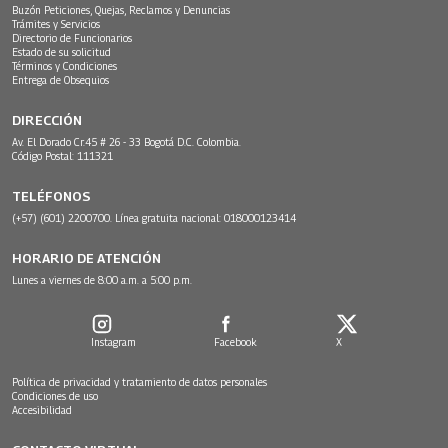
Buzón Peticiones, Quejas, Reclamos y Denuncias
Trámites y Servicios
Directorio de Funcionarios
Estado de su solicitud
Términos y Condiciones
Entrega de Obsequios
DIRECCIÓN
Av. El Dorado Cr.45 # 26 - 33 Bogotá D.C. Colombia.
Código Postal: 111321
TELÉFONOS
(+57) (601) 2200700. Línea gratuita nacional: 018000123414
HORARIO DE ATENCIÓN
Lunes a viernes de 8:00 a.m. a 5:00 p.m.
Instagram
Facebook
X
Política de privacidad y tratamiento de datos personales
Condiciones de uso
Accesibilidad