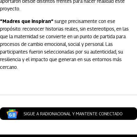
aportaron desde distintos frentes para hacer realidad este
proyecto.
“Madres que inspiran”
surge precisamente con ese
propósito: reconocer historias reales, sin estereotipos, en las
que la maternidad se convierte en un punto de partida para
procesos de cambio emocional, social y personal. Las
participantes fueron seleccionadas por su autenticidad, su
resiliencia y el impacto que generan en sus entornos más
cercano.
Artículos Player
SIGUE A RADIONACIONAL Y MANTENTE CONECTADO