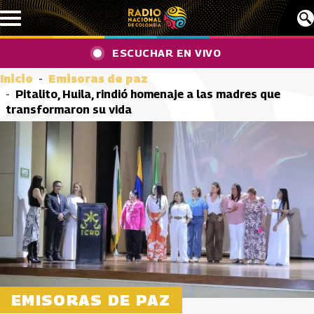
Pasar al contenido principal
ESCUCHAR EN VIVO
Inicio
Emisoras de paz
Pitalito, Huila, rindió homenaje a las madres que
transformaron su vida
EMISORAS DE PAZ