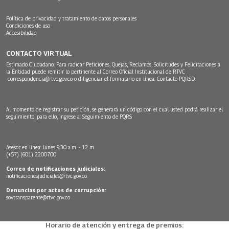
Política de privacidad y tratamiento de datos personales
Condiciones de uso
Accesibilidad
CONTACTO VIRTUAL
Estimado Ciudadano: Para radicar Peticiones, Quejas, Reclamos, Solicitudes y Felicitaciones a
la Entidad puede remitir lo pertinente al Correo Oficial Institucional de RTVC
correspondencia@rtvc.gov.co
o diligenciar el formulario en línea:
Contacto PQRSD.
Al momento de registrar su petición, se generará un código con el cual usted podrá realizar el
seguimiento, para ello, ingrese a:
Seguimiento de PQRS
Asesor en línea: lunes 9:30 a.m. - 12 m
(+57) (601) 2200700
Correo de notificaciones judiciales:
notificacionesjudiciales@rtvc.gov.co
Denuncias por actos de corrupción:
soytransparente@rtvc.gov.co
Horario de atención y entrega de premios: