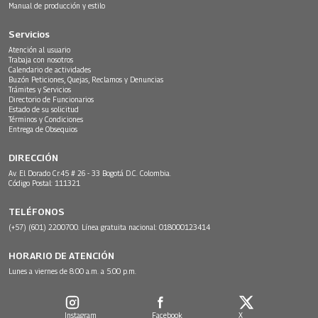
Manual de producción y estilo
Servicios
Atención al usuario
Trabaja con nosotros
Calendario de actividades
Buzón Peticiones, Quejas, Reclamos y Denuncias
Trámites y Servicios
Directorio de Funcionarios
Estado de su solicitud
Términos y Condiciones
Entrega de Obsequios
DIRECCIÓN
Av. El Dorado Cr.45 # 26 - 33 Bogotá D.C. Colombia.
Código Postal: 111321
TELÉFONOS
(+57) (601) 2200700. Línea gratuita nacional: 018000123414
HORARIO DE ATENCIÓN
Lunes a viernes de 8:00 a.m. a 5:00 p.m.
Instagram
Facebook
X