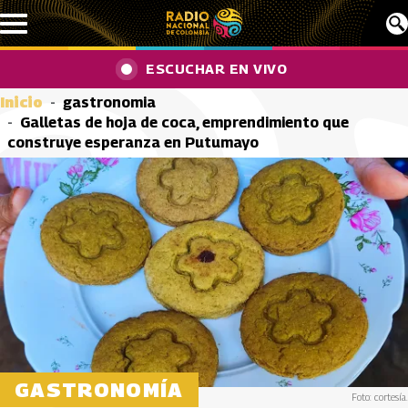
Pasar al contenido principal
ESCUCHAR EN VIVO
Inicio
gastronomia
Galletas de hoja de coca, emprendimiento que
construye esperanza en Putumayo
GASTRONOMÍA
Foto: cortesía.