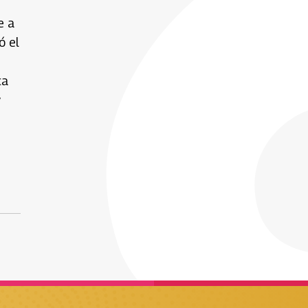
e a
ó el
ca
y