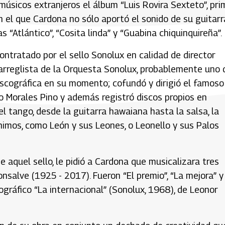
músicos extranjeros el álbum “Luis Rovira Sexteto”, pri
el que Cardona no sólo aportó el sonido de su guitarr
“Atlántico”, “Cosita linda” y “Guabina chiquinquireña”.
contratado por el sello Sonolux en calidad de director
e arreglista de la Orquesta Sonolux, probablemente uno 
iscográfica en su momento; cofundó y dirigió el famoso
o Morales Pino y además registró discos propios en
el tango, desde la guitarra hawaiana hasta la salsa, la
nimos, como León y sus Leones, o Leonello y sus Palos
 aquel sello, le pidió a Cardona que musicalizara tres
alve (1925 - 2017). Fueron “El premio”, “La mejora” y
ográfico “La internacional” (Sonolux, 1968), de Leonor