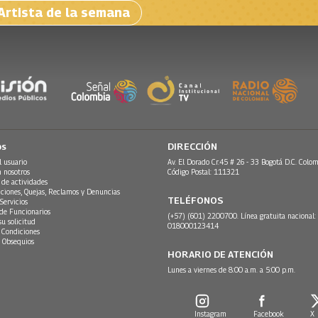
Artista de la semana
os
DIRECCIÓN
l usuario
Av. El Dorado Cr.45 # 26 - 33 Bogotá D.C. Colom
n nosotros
Código Postal: 111321
 de actividades
ciones, Quejas, Reclamos y Denuncias
TELÉFONOS
Servicios
 de Funcionarios
(+57) (601) 2200700. Línea gratuita nacional:
su solicitud
018000123414
 Condiciones
 Obsequios
HORARIO DE ATENCIÓN
Lunes a viernes de 8:00 a.m. a 5:00 p.m.
Instagram
Facebook
X