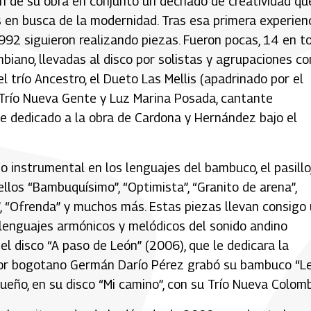
ron de su obra en conjunto un dechado de creatividad qu
 en busca de la modernidad. Tras esa primera experienc
92 siguieron realizando piezas. Fueron pocas, 14 en to
mbiano, llevadas al disco por solistas y agrupaciones c
l trío Ancestro, el Dueto Las Mellis (apadrinado por el
l Trío Nueva Gente y Luz Marina Posada, cantante
 dedicado a la obra de Cardona y Hernández bajo el
 instrumental en los lenguajes del bambuco, el pasillo,
ellos “Bambuquísimo”, “Optimista”, “Granito de arena”,
is”, “Ofrenda” y muchos más. Estas piezas llevan consigo
 lenguajes armónicos y melódicos del sonido andino
el disco “A paso de León” (2006), que le dedicara la
itor bogotano Germán Darío Pérez grabó su bambuco “L
ueño, en su disco “Mi camino”, con su Trío Nueva Colomb