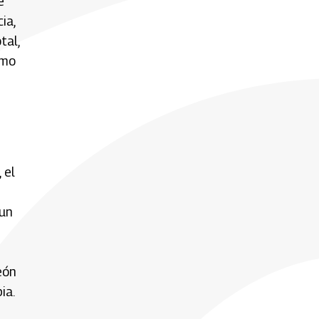
e
ia,
tal,
omo
 el
 un
eón
ia.