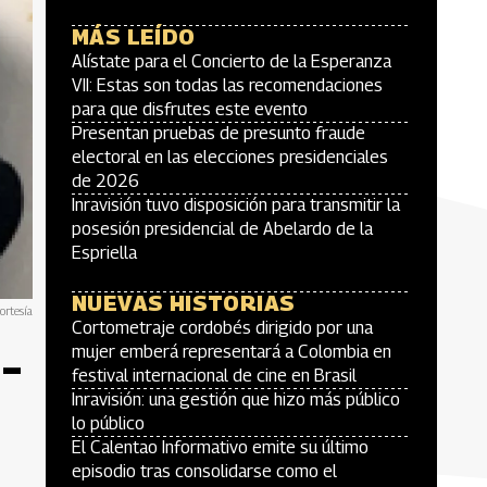
MÁS LEÍDO
Alístate para el Concierto de la Esperanza
VII: Estas son todas las recomendaciones
para que disfrutes este evento
Presentan pruebas de presunto fraude
electoral en las elecciones presidenciales
de 2026
Inravisión tuvo disposición para transmitir la
posesión presidencial de Abelardo de la
Espriella
NUEVAS HISTORIAS
ortesía
Cortometraje cordobés dirigido por una
–
mujer emberá representará a Colombia en
festival internacional de cine en Brasil
Inravisión: una gestión que hizo más público
lo público
El Calentao Informativo emite su último
episodio tras consolidarse como el