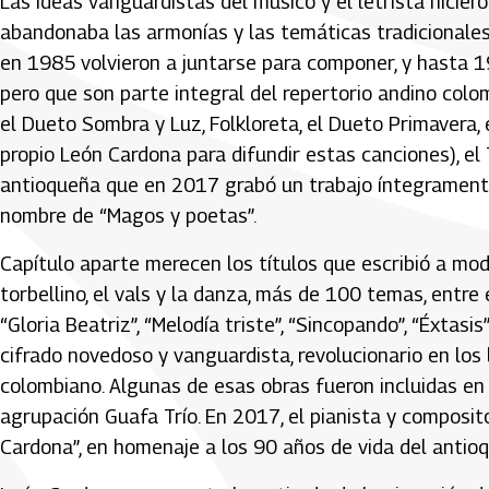
Las ideas vanguardistas del músico y el letrista hicie
abandonaba las armonías y las temáticas tradicionales
en 1985 volvieron a juntarse para componer, y hasta 19
pero que son parte integral del repertorio andino colo
el Dueto Sombra y Luz, Folkloreta, el Dueto Primavera, e
propio León Cardona para difundir estas canciones), e
antioqueña que en 2017 grabó un trabajo íntegramente
nombre de “Magos y poetas”.
Capítulo aparte merecen los títulos que escribió a modo
torbellino, el vals y la danza, más de 100 temas, entre 
“Gloria Beatriz”, “Melodía triste”, “Sincopando”, “Éxtas
cifrado novedoso y vanguardista, revolucionario en los
colombiano. Algunas de esas obras fueron incluidas en 
agrupación Guafa Trío. En 2017, el pianista y compos
Cardona”, en homenaje a los 90 años de vida del antioq