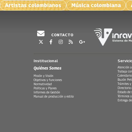
Artistas colombianos
Música colombiana
CONTACTO
Institucional
Servici
Quiénes Somos
Atención a
Trabaja co
Calendario
Misión y Visión
Buzón Peti
Objetivos y funciones
Trámites y 
Normatividad
Directorio
Políticas y Planes
Estado de 
Informes de Gestión
Términos y
Manual de producción y estilo
Entrega de