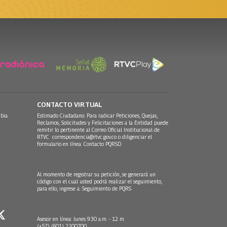
CONTACTO VIRTUAL
bia.
Estimado Ciudadano: Para radicar Peticiones, Quejas,
Reclamos, Solicitudes y Felicitaciones a la Entidad puede
remitir lo pertinente al Correo Oficial Institucional de
RTVC
correspondencia@rtvc.gov.co
o diligenciar el
formulario en línea:
Contacto PQRSD.
Al momento de registrar su petición, se generará un
código con el cual usted podrá realizar el seguimiento,
para ello, ingrese a:
Seguimiento de PQRS
Asesor en línea: lunes 9:30 a.m. - 12 m
(+57) (601) 2200700