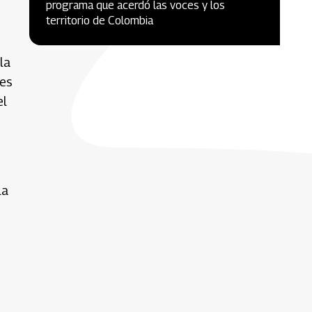
programa que acerdó las voces y los
territorio de Colombia
la
res
el
la
e