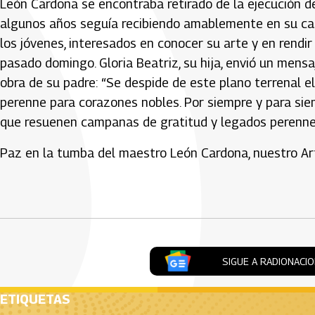
León Cardona se encontraba retirado de la ejecución d
algunos años seguía recibiendo amablemente en su cas
los jóvenes, interesados en conocer su arte y en rendir
pasado domingo. Gloria Beatriz, su hija, envió un mens
obra de su padre: “Se despide de este plano terrenal e
perenne para corazones nobles. Por siempre y para siem
que resuenen campanas de gratitud y legados perennes 
Paz en la tumba del maestro León Cardona, nuestro Ar
Artículos Player
SIGUE A RADIONACI
ETIQUETAS