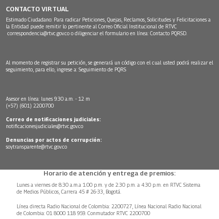
CONTACTO VIRTUAL
Estimado Ciudadano: Para radicar Peticiones, Quejas, Reclamos, Solicitudes y Felicitaciones a
la Entidad puede remitir lo pertinente al Correo Oficial Institucional de RTVC
correspondencia@rtvc.gov.co
o diligenciar el formulario en línea:
Contacto PQRSD.
Al momento de registrar su petición, se generará un código con el cual usted podrá realizar el
seguimiento, para ello, ingrese a:
Seguimiento de PQRS
Asesor en línea: lunes 9:30 a.m. - 12 m
(+57) (601) 2200700
Correo de notificaciones judiciales:
notificacionesjudiciales@rtvc.gov.co
Denuncias por actos de corrupción:
soytransparente@rtvc.gov.co
Horario de atención y entrega de premios:
Lunes a viernes de 8:30 a.m.a 1:00 p.m. y de 2:30 p.m. a 4:30 p.m. en RTVC Sistema
de Medios Públicos, Carrera 45 # 26-33, Bogotá.
Línea directa Radio Nacional de Colombia: 2200727, Línea Nacional Radio Nacional
de Colombia: 01 8000 118 959. Conmutador RTVC 2200700