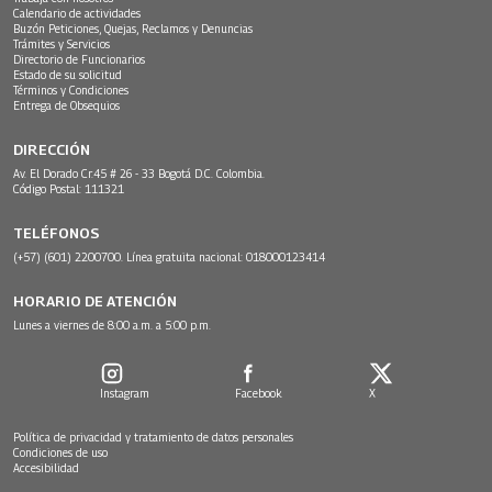
Calendario de actividades
Buzón Peticiones, Quejas, Reclamos y Denuncias
Trámites y Servicios
Directorio de Funcionarios
Estado de su solicitud
Términos y Condiciones
Entrega de Obsequios
DIRECCIÓN
Av. El Dorado Cr.45 # 26 - 33 Bogotá D.C. Colombia.
Código Postal: 111321
TELÉFONOS
(+57) (601) 2200700. Línea gratuita nacional: 018000123414
HORARIO DE ATENCIÓN
Lunes a viernes de 8:00 a.m. a 5:00 p.m.
Instagram
Facebook
X
Política de privacidad y tratamiento de datos personales
Condiciones de uso
Accesibilidad