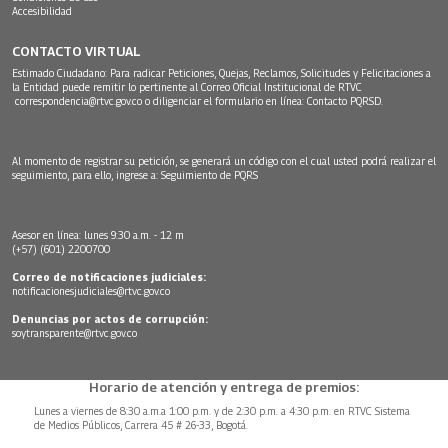
Accesibilidad
CONTACTO VIRTUAL
Estimado Ciudadano: Para radicar Peticiones, Quejas, Reclamos, Solicitudes y Felicitaciones a
la Entidad puede remitir lo pertinente al Correo Oficial Institucional de RTVC
correspondencia@rtvc.gov.co
o diligenciar el formulario en línea:
Contacto PQRSD.
Al momento de registrar su petición, se generará un código con el cual usted podrá realizar el
seguimiento, para ello, ingrese a:
Seguimiento de PQRS
Asesor en línea: lunes 9:30 a.m. - 12 m
(+57) (601) 2200700
Correo de notificaciones judiciales:
notificacionesjudiciales@rtvc.gov.co
Denuncias por actos de corrupción:
soytransparente@rtvc.gov.co
Horario de atención y entrega de premios:
Lunes a viernes de 8:30 a.m.a 1:00 p.m. y de 2:30 p.m. a 4:30 p.m. en RTVC Sistema
de Medios Públicos, Carrera 45 # 26-33, Bogotá.