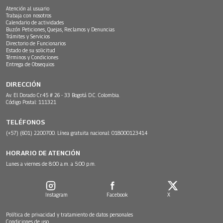
Atención al usuario
Trabaja con nosotros
Calendario de actividades
Buzón Peticiones, Quejas, Reclamos y Denuncias
Trámites y Servicios
Directorio de Funcionarios
Estado de su solicitud
Términos y Condiciones
Entrega de Obsequios
DIRECCIÓN
Av. El Dorado Cr.45 # 26 - 33 Bogotá D.C. Colombia.
Código Postal: 111321
TELÉFONOS
(+57) (601) 2200700. Línea gratuita nacional: 018000123414
HORARIO DE ATENCIÓN
Lunes a viernes de 8:00 a.m. a 5:00 p.m.
Instagram
Facebook
X
Política de privacidad y tratamiento de datos personales
Condiciones de uso