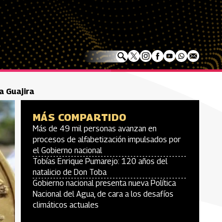
a Guajira
MÁS COMPARTIDO
Más de 49 mil personas avanzan en
procesos de alfabetización impulsados por
el Gobierno nacional
Tobías Enrique Pumarejo: 120 años del
natalicio de Don Toba
Gobierno nacional presenta nueva Política
Nacional del Agua, de cara a los desafíos
climáticos actuales