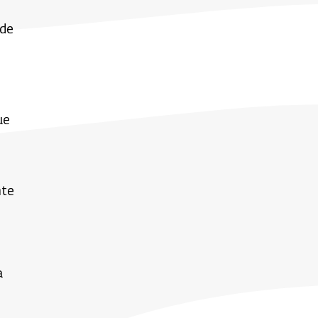
 de
ue
nte
a