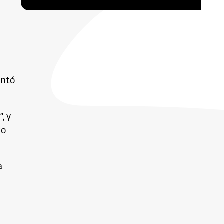
entó
, y
go
a