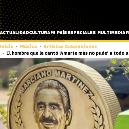
Pasar al contenido principal
ACTUALIDAD
CULTURA
MI PAÍS
ESPECIALES MULTIMEDIA
F
Inicio
Música
Artistas Colombianos
El hombre que le cantó 'Amarte más no pude' a todo 