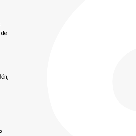
s
 de
dón,
P