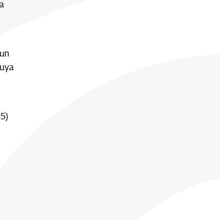
a
 un
buya
85)