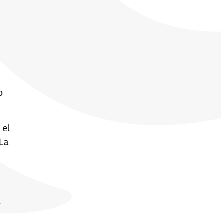
o
 el
 La
y