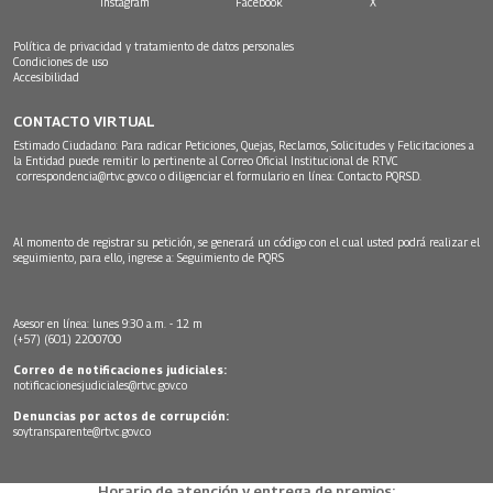
Instagram
Facebook
X
Política de privacidad y tratamiento de datos personales
Condiciones de uso
Accesibilidad
CONTACTO VIRTUAL
Estimado Ciudadano: Para radicar Peticiones, Quejas, Reclamos, Solicitudes y Felicitaciones a
la Entidad puede remitir lo pertinente al Correo Oficial Institucional de RTVC
correspondencia@rtvc.gov.co
o diligenciar el formulario en línea:
Contacto PQRSD.
Al momento de registrar su petición, se generará un código con el cual usted podrá realizar el
seguimiento, para ello, ingrese a:
Seguimiento de PQRS
Asesor en línea: lunes 9:30 a.m. - 12 m
(+57) (601) 2200700
Correo de notificaciones judiciales:
notificacionesjudiciales@rtvc.gov.co
Denuncias por actos de corrupción:
soytransparente@rtvc.gov.co
Horario de atención y entrega de premios: