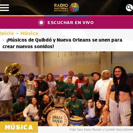
Pasar al contenido principal
ESCUCHAR EN VIVO
Inicio
Música
¡Músicos de Quibdó y Nueva Orleans se unen para
crear nuevos sonidos!
MÚSICA
Foto: Sara Kiara Manion y Carmén Soria Gilman