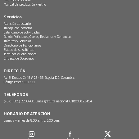
Manual de producción y estilo
Servicios
Atención al usuario
Trabaja con nosotros
Calendario de actividades
Buzón Peticiones, Quejas, Reclamos y Denuncias
Trámites y Servicios
Directorio de Funcionarios
Estado de su solicitud
Términos y Condiciones
Entrega de Obsequios
DIRECCIÓN
Av. El Dorado Cr.45 # 26 - 33 Bogotá D.C. Colombia.
Código Postal: 111321
TELÉFONOS
(+57) (601) 2200700. Línea gratuita nacional: 018000123414
HORARIO DE ATENCIÓN
Lunes a viernes de 8:00 a.m. a 5:00 p.m.