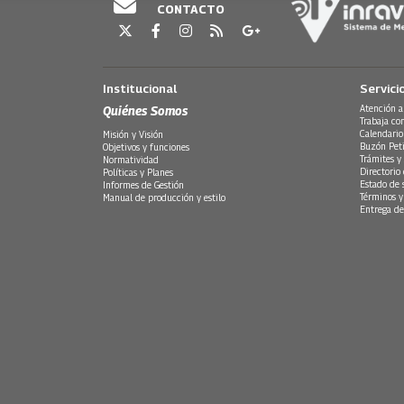
CONTACTO
Institucional
Servici
Quiénes Somos
Atención a
Trabaja co
Calendario
Misión y Visión
Buzón Peti
Objetivos y funciones
Trámites y 
Normatividad
Directorio
Políticas y Planes
Estado de 
Informes de Gestión
Términos y
Manual de producción y estilo
Entrega de