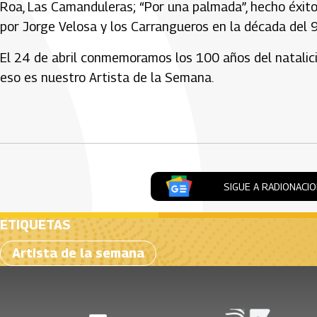
Roa, Las Camanduleras; “Por una palmada”, hecho éxito 
por Jorge Velosa y los Carrangueros en la década del 9
El 24 de abril conmemoramos los 100 años del natalicio
eso es nuestro Artista de la Semana.
Artículos Player
SIGUE A RADIONACI
ETIQUETAS
Artista de la semana