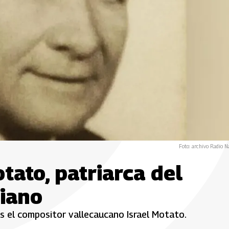
Foto: archivo Radio N
tato, patriarca del
iano
es el compositor vallecaucano Israel Motato.