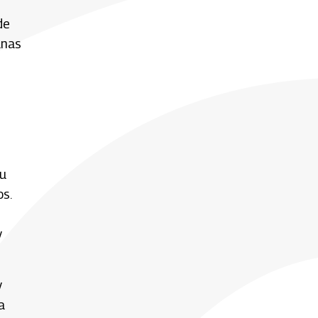
de
unas
su
s.
y
y
a