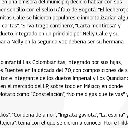
 en una emisora del municipio, decidió hablar con sus
 sencillo con el sello Ráfalo, de Bogotá: “El lechero”, 
itas Calle se hicieron populares e inmortalizarían alg
cartas", "Sirva trago cantinero", "Carta mentirosa" y
dueto, integrado en un principio por Nelly Calle y su
ñar a Nelly en la segunda voz debería ser su hermana
 infantil Las Colombianitas, integrado por sus hijas,
cos Fuentes en la década del 70, con composiciones de 
or e integrante de los duetos Imperial y Los Quindiano
 en el mercado del LP, sobre todo en México, en donde
otato como “Constelación”, “No me digas que te vas” 
iós”, “Condena de amor”, “Ingrata gaviota”, “La espina” 
lejera”, tema con el que se dieron a conocer Flor e Hild