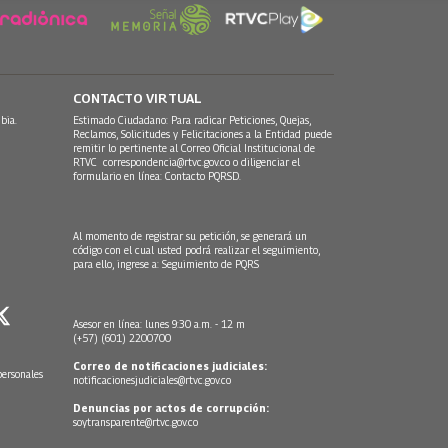
CONTACTO VIRTUAL
bia.
Estimado Ciudadano: Para radicar Peticiones, Quejas,
Reclamos, Solicitudes y Felicitaciones a la Entidad puede
remitir lo pertinente al Correo Oficial Institucional de
RTVC
correspondencia@rtvc.gov.co
o diligenciar el
formulario en línea:
Contacto PQRSD.
Al momento de registrar su petición, se generará un
código con el cual usted podrá realizar el seguimiento,
para ello, ingrese a:
Seguimiento de PQRS
Asesor en línea: lunes 9:30 a.m. - 12 m
(+57) (601) 2200700
Correo de notificaciones judiciales:
personales
notificacionesjudiciales@rtvc.gov.co
Denuncias por actos de corrupción:
soytransparente@rtvc.gov.co