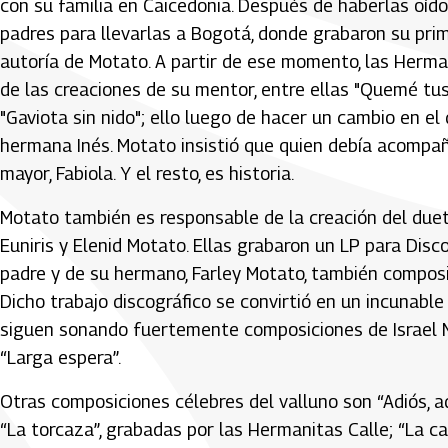
con su familia en Caicedonia. Después de haberlas oído
padres para llevarlas a Bogotá, donde grabaron su primer
autoría de Motato. A partir de ese momento, las Herman
de las creaciones de su mentor, entre ellas "Quemé tus 
"Gaviota sin nido"; ello luego de hacer un cambio en el 
hermana Inés. Motato insistió que quien debía acompa
mayor, Fabiola. Y el resto, es historia.
Motato también es responsable de la creación del dueto
Euniris y Elenid Motato. Ellas grabaron un LP para Dis
padre y de su hermano, Farley Motato, también composit
Dicho trabajo discográfico se convirtió en un incunable
siguen sonando fuertemente composiciones de Israel M
“Larga espera”.
Otras composiciones célebres del valluno son “Adiós, ad
“La torcaza”, grabadas por las Hermanitas Calle; “La cal