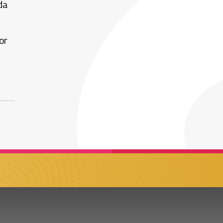
da
or