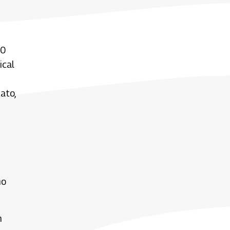
00
ical
ato,
no
n