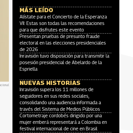
MÁS LEÍDO
Alístate para el Concierto de la Esperanza
VII: Estas son todas las recomendaciones
para que disfrutes este evento
Presentan pruebas de presunto fraude
electoral en las elecciones presidenciales
de 2026
Inravisión tuvo disposición para transmitir la
posesión presidencial de Abelardo de la
Espriella
NUEVAS HISTORIAS
acional
Inravisión supera los 11 millones de
seguidores en sus redes sociales,
consolidando una audiencia informada a
través del Sistema de Medios Públicos
Cortometraje cordobés dirigido por una
mujer emberá representará a Colombia en
festival internacional de cine en Brasil