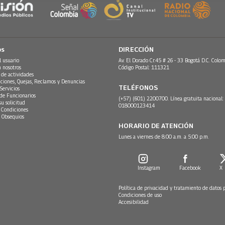
os
DIRECCIÓN
l usuario
Av. El Dorado Cr.45 # 26 - 33 Bogotá D.C. Colom
n nosotros
Código Postal: 111321
 de actividades
ciones, Quejas, Reclamos y Denuncias
TELÉFONOS
Servicios
 de Funcionarios
(+57) (601) 2200700. Línea gratuita nacional:
su solicitud
018000123414
 Condiciones
 Obsequios
HORARIO DE ATENCIÓN
Lunes a viernes de 8:00 a.m. a 5:00 p.m.
Instagram
Facebook
X
Política de privacidad y tratamiento de datos 
Condiciones de uso
Accesibilidad