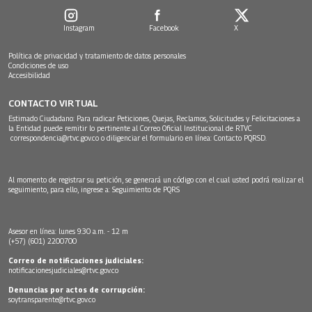
Instagram
Facebook
X
Política de privacidad y tratamiento de datos personales
Condiciones de uso
Accesibilidad
CONTACTO VIRTUAL
Estimado Ciudadano: Para radicar Peticiones, Quejas, Reclamos, Solicitudes y Felicitaciones a
la Entidad puede remitir lo pertinente al Correo Oficial Institucional de RTVC
correspondencia@rtvc.gov.co
o diligenciar el formulario en línea:
Contacto PQRSD.
Al momento de registrar su petición, se generará un código con el cual usted podrá realizar el
seguimiento, para ello, ingrese a:
Seguimiento de PQRS
Asesor en línea: lunes 9:30 a.m. - 12 m
(+57) (601) 2200700
Correo de notificaciones judiciales:
notificacionesjudiciales@rtvc.gov.co
Denuncias por actos de corrupción:
soytransparente@rtvc.gov.co