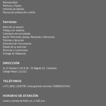
Normatividad
Políticas y Planes
Informes de Gestión
Manual de producción y estilo
Servicios
Atención al usuario
Trabaja con nosotros
Calendario de actividades
Buzón Peticiones, Quejas, Reclamos y Denuncias
Trámites y Servicios
Directorio de Funcionarios
Estado de su solicitud
Términos y Condiciones
Entrega de Obsequios
DIRECCIÓN
Av. El Dorado Cr.45 # 26 - 33 Bogotá D.C. Colombia.
Código Postal: 111321
TELÉFONOS
(+57) (601) 2200700. Línea gratuita nacional: 018000123414
HORARIO DE ATENCIÓN
Lunes a viernes de 8:00 a.m. a 5:00 p.m.