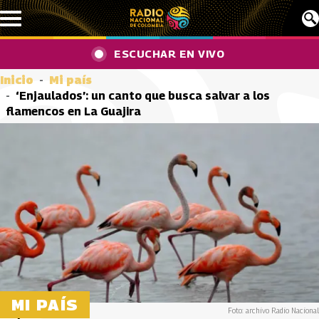
Pasar al contenido principal
ESCUCHAR EN VIVO
Inicio
Mi país
‘Enjaulados’: un canto que busca salvar a los
flamencos en La Guajira
MI PAÍS
Foto: archivo Radio Nacional