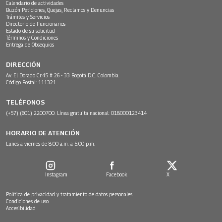
Calendario de actividades
Buzón Peticiones, Quejas, Reclamos y Denuncias
Trámites y Servicios
Directorio de Funcionarios
Estado de su solicitud
Términos y Condiciones
Entrega de Obsequios
DIRECCIÓN
Av. El Dorado Cr.45 # 26 - 33 Bogotá D.C. Colombia.
Código Postal: 111321
TELÉFONOS
(+57) (601) 2200700. Línea gratuita nacional: 018000123414
HORARIO DE ATENCIÓN
Lunes a viernes de 8:00 a.m. a 5:00 p.m.
Instagram
Facebook
X
Política de privacidad y tratamiento de datos personales
Condiciones de uso
Accesibilidad