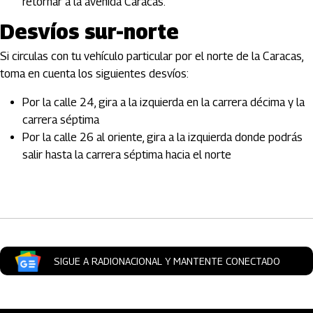
retornar a la avenida Caracas.
Desvíos sur-norte
Si circulas con tu vehículo particular por el norte de la Caracas,
toma en cuenta los siguientes desvíos:
Por la calle 24, gira a la izquierda en la carrera décima y la
carrera séptima
Por la calle 26 al oriente, gira a la izquierda donde podrás
salir hasta la carrera séptima hacia el norte
Artículos Player
SIGUE A RADIONACIONAL Y MANTENTE CONECTADO