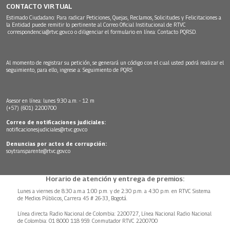
CONTACTO VIRTUAL
Estimado Ciudadano: Para radicar Peticiones, Quejas, Reclamos, Solicitudes y Felicitaciones a
la Entidad puede remitir lo pertinente al Correo Oficial Institucional de RTVC
correspondencia@rtvc.gov.co
o diligenciar el formulario en línea:
Contacto PQRSD.
Al momento de registrar su petición, se generará un código con el cual usted podrá realizar el
seguimiento, para ello, ingrese a:
Seguimiento de PQRS
Asesor en línea: lunes 9:30 a.m. - 12 m
(+57) (601) 2200700
Correo de notificaciones judiciales:
notificacionesjudiciales@rtvc.gov.co
Denuncias por actos de corrupción:
soytransparente@rtvc.gov.co
Horario de atención y entrega de premios:
Lunes a viernes de 8:30 a.m.a 1:00 p.m. y de 2:30 p.m. a 4:30 p.m. en RTVC Sistema
de Medios Públicos, Carrera 45 # 26-33, Bogotá.
Línea directa Radio Nacional de Colombia: 2200727, Línea Nacional Radio Nacional
de Colombia: 01 8000 118 959. Conmutador RTVC 2200700