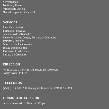
Normatividad
Políticas y Planes
Informes de Gestión
Manual de producción y estilo
Servicios
Atención al usuario
Trabaja con nosotros
Calendario de actividades
Buzón Peticiones, Quejas, Reclamos y Denuncias
Trámites y Servicios
Directorio de Funcionarios
Estado de su solicitud
Términos y Condiciones
Entrega de Obsequios
DIRECCIÓN
Av. El Dorado Cr.45 # 26 - 33 Bogotá D.C. Colombia.
Código Postal: 111321
TELÉFONOS
(+57) (601) 2200700. Línea gratuita nacional: 018000123414
HORARIO DE ATENCIÓN
Lunes a viernes de 8:00 a.m. a 5:00 p.m.