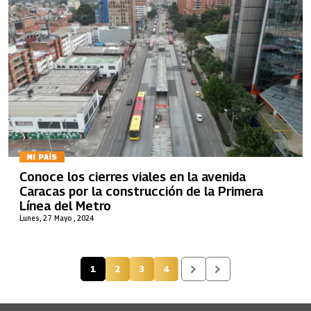
MI PAÍS
Conoce los cierres viales en la avenida
Caracas por la construcción de la Primera
Línea del Metro
Lunes, 27 Mayo , 2024
1
2
3
4
Página actual
Página
Página
Página