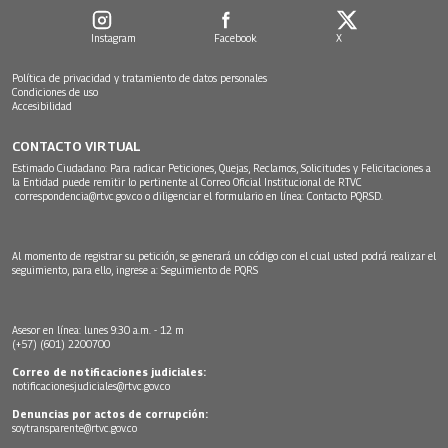
Instagram
Facebook
X
Política de privacidad y tratamiento de datos personales
Condiciones de uso
Accesibilidad
CONTACTO VIRTUAL
Estimado Ciudadano: Para radicar Peticiones, Quejas, Reclamos, Solicitudes y Felicitaciones a
la Entidad puede remitir lo pertinente al Correo Oficial Institucional de RTVC
correspondencia@rtvc.gov.co
o diligenciar el formulario en línea:
Contacto PQRSD.
Al momento de registrar su petición, se generará un código con el cual usted podrá realizar el
seguimiento, para ello, ingrese a:
Seguimiento de PQRS
Asesor en línea: lunes 9:30 a.m. - 12 m
(+57) (601) 2200700
Correo de notificaciones judiciales:
notificacionesjudiciales@rtvc.gov.co
Denuncias por actos de corrupción:
soytransparente@rtvc.gov.co