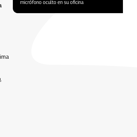
micrófono oculto en su oficina
a
tima
,