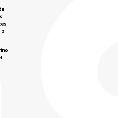
de
s
tes
,
s a
rino
el