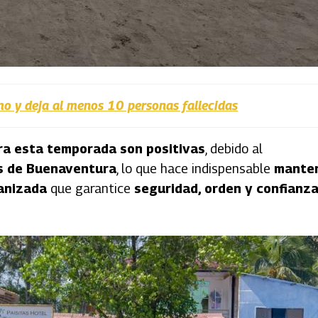
mo y deja al menos 10 personas fallecidas
ra esta temporada son positivas
, debido al
os de Buenaventura
, lo que hace indispensable
mante
ganizada
que garantice
seguridad, orden y confianz