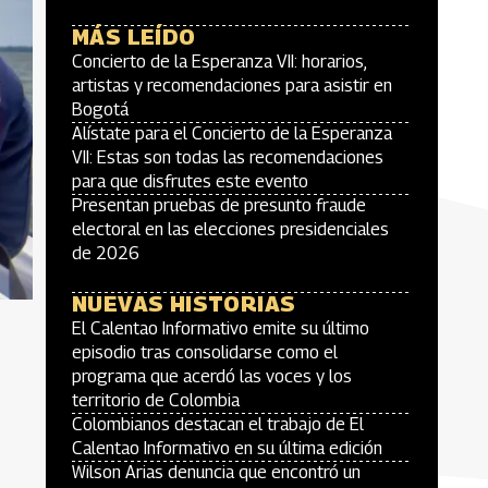
MÁS LEÍDO
Concierto de la Esperanza VII: horarios,
artistas y recomendaciones para asistir en
Bogotá
Alístate para el Concierto de la Esperanza
VII: Estas son todas las recomendaciones
para que disfrutes este evento
Presentan pruebas de presunto fraude
electoral en las elecciones presidenciales
de 2026
NUEVAS HISTORIAS
El Calentao Informativo emite su último
episodio tras consolidarse como el
programa que acerdó las voces y los
territorio de Colombia
Colombianos destacan el trabajo de El
Calentao Informativo en su última edición
Wilson Arias denuncia que encontró un