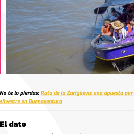
No te lo pierdas:
Ruta de la Zarigüeya: una apuesta por
silvestre en Buenaventura
El dato