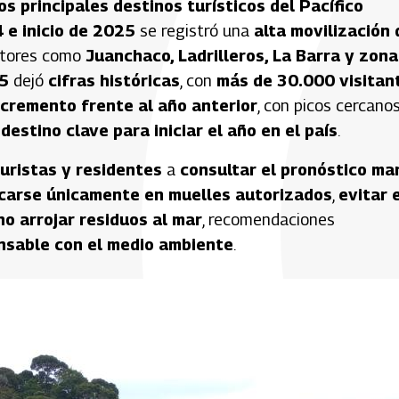
os principales destinos turísticos del Pacífico
 e inicio de 2025
se registró una
alta movilización 
ectores como
Juanchaco, Ladrilleros, La Barra y zona
5
dejó
cifras históricas
, con
más de 30.000 visitan
ncremento frente al año anterior
, con picos cercano
o
destino clave para iniciar el año en el país
.
uristas y residentes
a
consultar el pronóstico ma
arse únicamente en muelles autorizados
,
evitar 
no arrojar residuos al mar
, recomendaciones
nsable con el medio ambiente
.